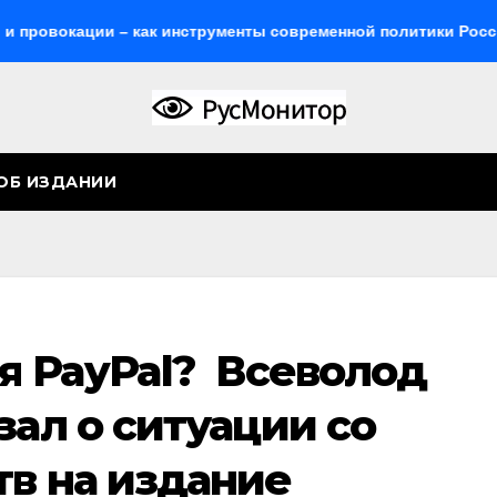
ации – как инструменты современной политики России
ОБ ИЗДАНИИ
я PayPal? Всеволод
зал о ситуации со
тв на издание