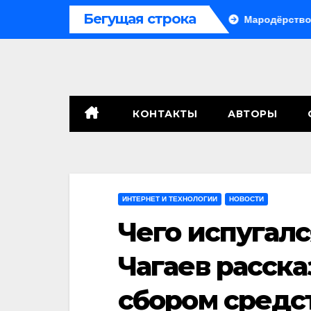
Перейти
Бегущая строка
е, сенат принимает по Грэму закон
Мародёрство и провок
к
содержимому
КОНТАКТЫ
АВТОРЫ
ИНТЕРНЕТ И ТЕХНОЛОГИИ
НОВОСТИ
Чего испугалс
Чагаев расска
сбором средс