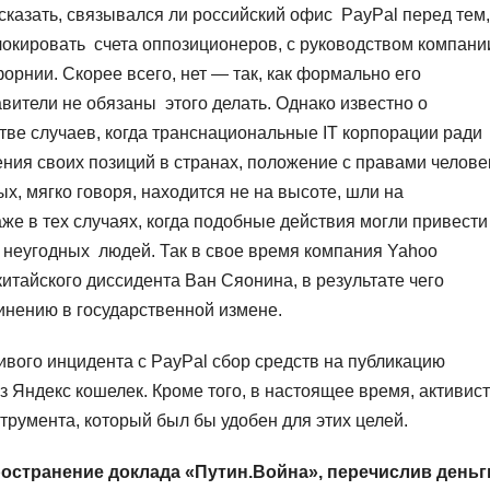
сказать, связывался ли российский офис PayPal перед тем,
локировать счета оппозиционеров, с руководством компани
орнии. Скорее всего, нет — так, как формально его
вители не обязаны этого делать. Однако известно о
ве случаев, когда транснациональные IT корпорации ради
ния своих позиций в странах, положение с правами челове
ых, мягко говоря, находится не на высоте, шли на
же в тех случаях, когда подобные действия могли привести
неугодных людей. Так в свое время компания Yahoo
итайского диссидента Ван Сяонина, в результате чего
винению в государственной измене.
ивого инцидента с PayPal сбор средств на публикацию
з Яндекс кошелек. Кроме того, в настоящее время, активис
трумента, который был бы удобен для этих целей.
ространение доклада «Путин.Война», перечислив деньг