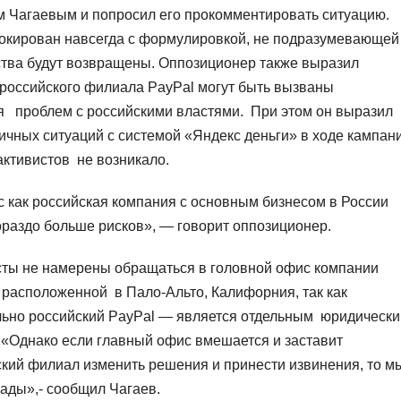
м Чагаевым и попросил его прокомментировать ситуацию.
локирован навсегда с формулировкой, не подразумевающей
ства будут возвращены. Оппозиционер также выразил
российского филиала PayPal могут быть вызваны
я проблем с российскими властями. При этом он выразил
гичных ситуаций с системой «Яндекс деньги» в ходе кампан
активистов не возникало.
 как российская компания с основным бизнесом в России
ораздо больше рисков», — говорит оппозиционер.
сты не намерены обращаться в головной офис компании
 расположенной в Пало-Альто, Калифорния, так как
ьно российский PayPal — является отдельным юридическ
 «Однако если главный офис вмешается и заставит
кий филиал изменить решения и принести извинения, то м
ады»,- сообщил Чагаев.