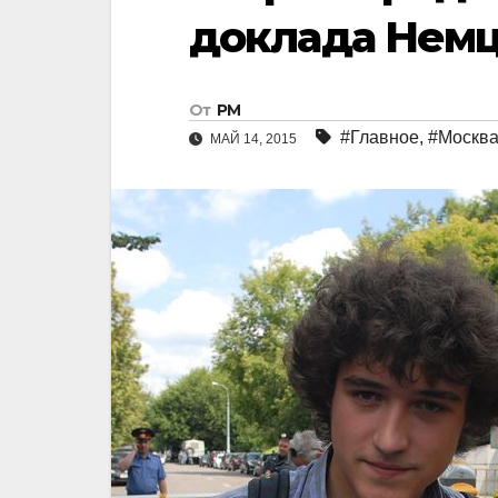
доклада Немц
От
РМ
#Главное
,
#Москв
МАЙ 14, 2015