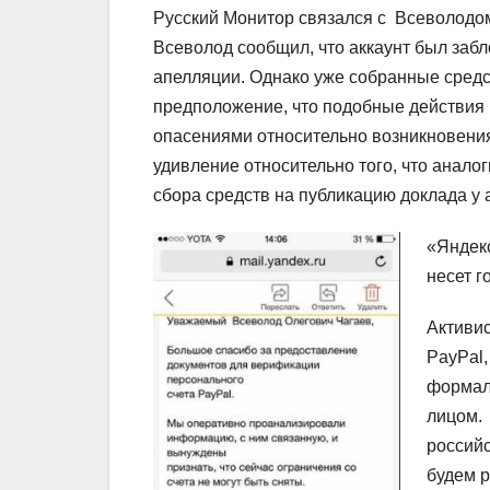
Русский Монитор связался с Всеволодо
Всеволод сообщил, что аккаунт был заб
апелляции. Однако уже собранные сред
предположение, что подобные действия 
опасениями относительно возникновени
удивление относительно того, что анало
сбора средств на публикацию доклада у 
«Яндекс
несет г
Активи
PayPal,
формал
лицом.
российс
будем р