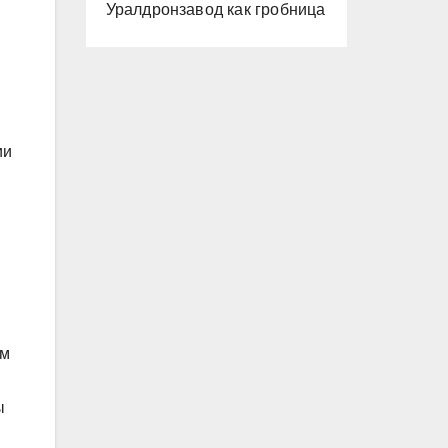
Уралдронзавод как гробница
ии
им
ы