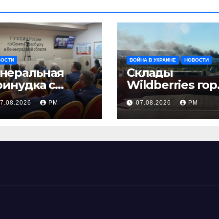
ВОСТИ
ВОЙНА В УКРАИНЕ
НОВОСТИ
енеральная
Склады
ринудка с
Wildberries гор
золяцией
на Урале, сенат
7.08.2026
РМ
07.08.2026
РМ
принимает по
Грэму закон