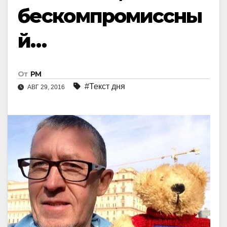
бескомпромиссны
й…
От
РМ
#Текст дня
АВГ 29, 2016