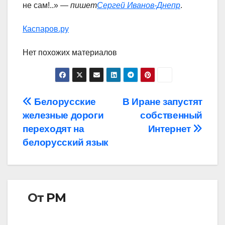
не сам!..»
— пишет
Сергей Иванов-Днепр
.
Каспаров.ру
Нет похожих материалов
Навигация
Белорусские
В Иране запустят
железные дороги
собственный
по
переходят на
Интернет
записям
белорусский язык
От
РМ