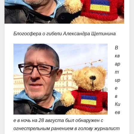
Блогосфера о гибели Александра Щетинина
В
кв
ар
т
ир
е
в
Ки
ев
е в ночь на 28 августа был обнаружен с
огнестрельным ранением в голову журналист