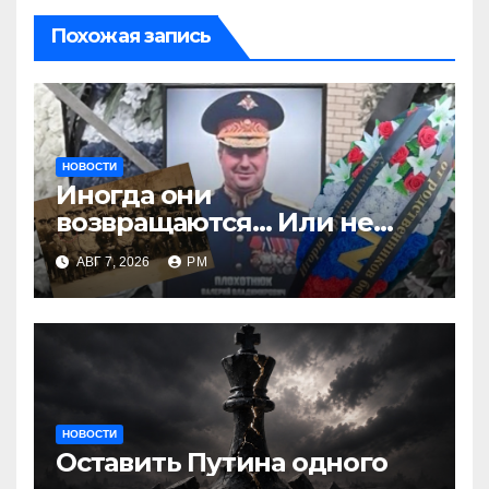
Похожая запись
НОВОСТИ
Иногда они
возвращаются… Или не
возвращаются
АВГ 7, 2026
РМ
НОВОСТИ
Оставить Путина одного