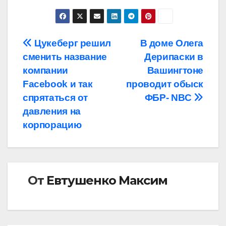
Навигация
Цукеберг решил
В доме Олега
сменить название
Дерипаски в
по
компании
Вашингтоне
записям
Facebook и так
проводит обыск
спрятаться от
ФБР- NBC
давления на
корпорацию
От
Евтушенко Максим