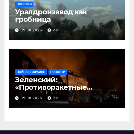
НОВОСТИ
Уралдронзавод как
гробница
05.08.2026
РМ
ВОЙНА В УКРАИНЕ
НОВОСТИ
Зеленский:
«Противоракетные
средства могли бы спасти
05.08.2026
РМ
погибших сегодня»