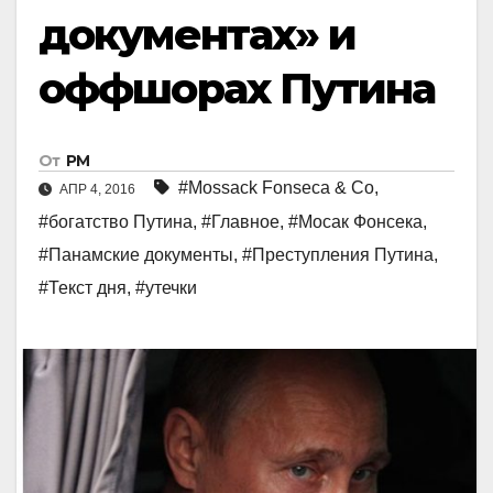
документах» и
оффшорах Путина
От
РМ
#Mossack Fonseca & Co
,
АПР 4, 2016
#богатство Путина
,
#Главное
,
#Мосак Фонсека
,
#Панамские документы
,
#Преступления Путина
,
#Текст дня
,
#утечки