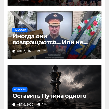
НОВОСТИ
Иногда они
возвращаются… Или не
возвращаются
АВГ 7, 2026
РМ
НОВОСТИ
Оставить Путина одного
АВГ 6, 2026
РМ