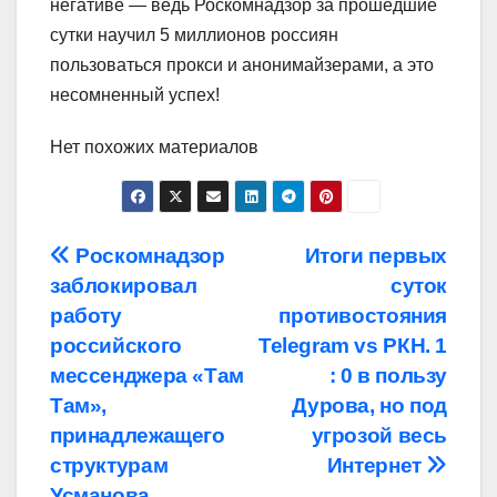
негативе — ведь Роскомнадзор за прошедшие
сутки научил 5 миллионов россиян
пользоваться прокси и анонимайзерами, а это
несомненный успех!
Нет похожих материалов
Навигация
Роскомнадзор
Итоги первых
заблокировал
суток
по
работу
противостояния
записям
российского
Telegram vs РКН. 1
мессенджера «Там
: 0 в пользу
Там»,
Дурова, но под
принадлежащего
угрозой весь
структурам
Интернет
Усманова