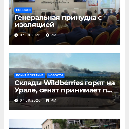
НОВОСТИ
Генеральная принудка с
изоляцией
07.08.2026
РМ
ВОЙНА В УКРАИНЕ
НОВОСТИ
Склады Wildberries горят на
Урале, сенат принимает по
Грэму закон
07.08.2026
РМ