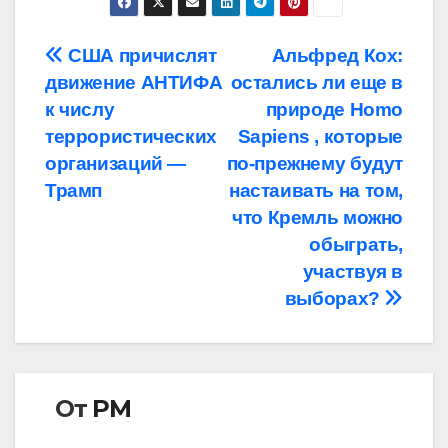
Навигация
США причислят
Альфред Кох:
движение АНТИФА
остались ли еще в
по
к числу
природе Homo
записям
террористических
Sapiens , которые
организаций —
по-прежнему будут
Трамп
настаивать на том,
что Кремль можно
обыграть,
участвуя в
выборах?
От
РМ