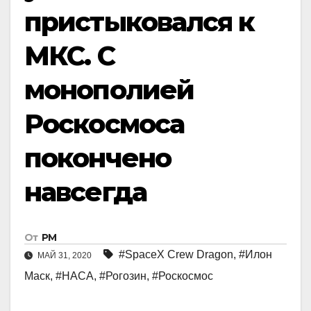
пристыковался к
МКС. С
монополией
Роскосмоса
покончено
навсегда
От
РМ
#SpaceX Crew Dragon
,
#Илон
МАЙ 31, 2020
Маск
,
#НАСА
,
#Рогозин
,
#Роскосмос