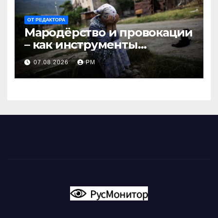
ОТ РЕДАКТОРА
Мародёрство и провокации
– как инструменты
современной политики
07.08.2026
РМ
России