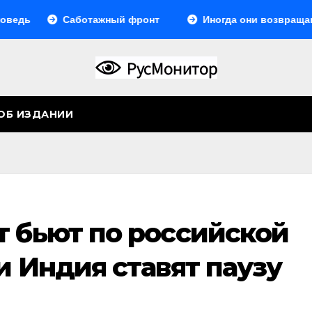
ь
Саботажный фронт
Иногда они возвращаются
ОБ ИЗДАНИИ
т бьют по российской
и Индия ставят паузу