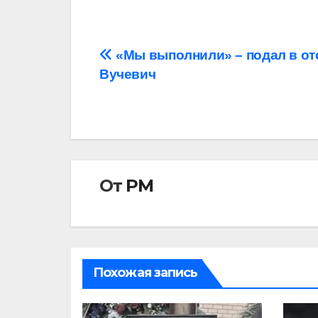
Навигация
«Мы выполнили» – подал в от
Вучевич
по
записям
От
РМ
Похожая запись