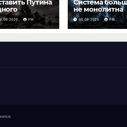
ставить Путина
Система боль
дного
не монолитна
6.08.2026
РМ
06.08.2026
РМ
eansar