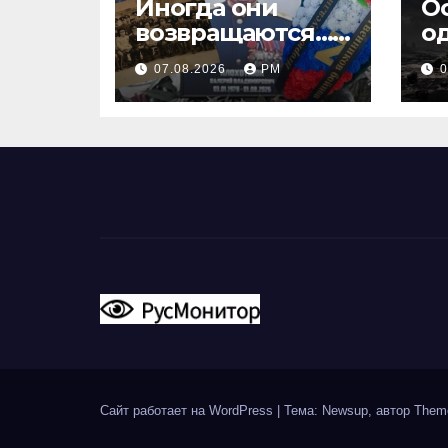
Иногда они
О
возвращаются…
о
Или не
07.08.2026
РМ
0
возвращаются
Сайт работает на WordPress
|
Тема: Newsup, автор
Them