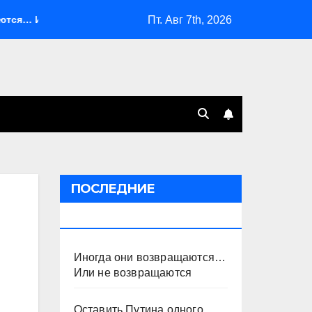
Пт. Авг 7th, 2026
… Или не возвращаются
Оставить Путина одного
С
ПОСЛЕДНИЕ
ПУБЛИКАЦИИ
Иногда они возвращаются…
Или не возвращаются
Оставить Путина одного