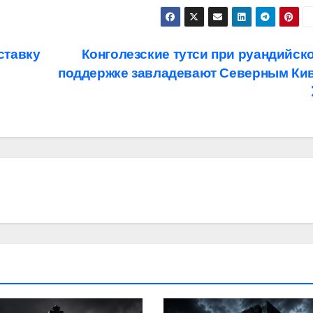
ставку
Конголезские тутси при руандийск
поддержке завладевают Северным Ки