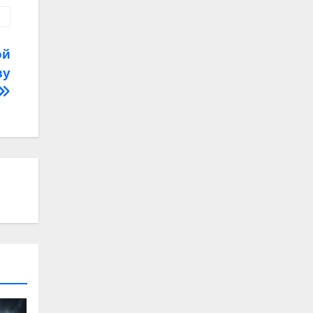
ой
ву