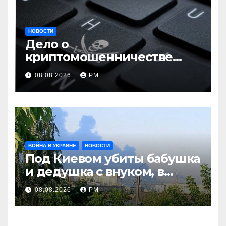
НОВОСТИ
Дело о
криптомошенничестве
оборачивают в содействие
08.08.2026
РМ
терроризму
ВОЙНА В УКРАИНЕ
НОВОСТИ
Под Киевом убиты бабушка
и дедушка с внуком, в
Поволжье и на Кубани
08.08.2026
РМ
вновь горят НПЗ