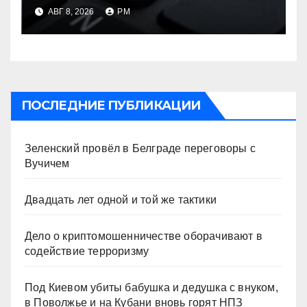
оборачивают в содействие
АВГ 8, 2026
РМ
терроризму
ПОСЛЕДНИЕ ПУБЛИКАЦИИ
Зеленский провёл в Белграде переговоры с
Вучичем
Двадцать лет одной и той же тактики
Дело о криптомошенничестве оборачивают в
содействие терроризму
Под Киевом убиты бабушка и дедушка с внуком,
в Поволжье и на Кубани вновь горят НПЗ