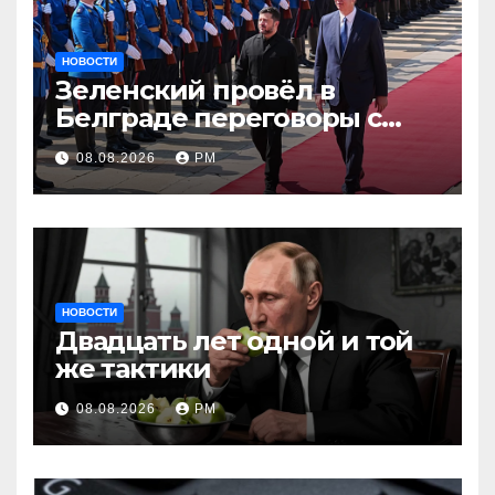
НОВОСТИ
Зеленский провёл в
Белграде переговоры с
Вучичем
08.08.2026
РМ
НОВОСТИ
Двадцать лет одной и той
же тактики
08.08.2026
РМ