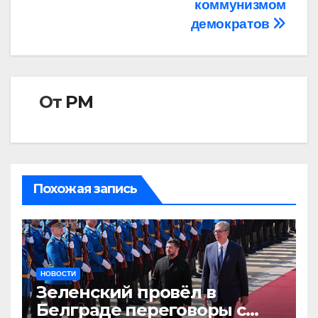
записям
коммунизмом
демократов
От
РМ
Похожая запись
НОВОСТИ
Зеленский провёл в
Белграде переговоры с