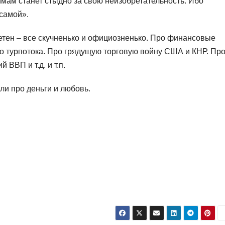
нимам станет стыдно за свою неизобретательность. Ибо
 самой».
етен – все скучненько и официозненько. Про финансовые
го турпотока. Про грядущую торговую войну США и КНР. Пр
ВВП и т.д. и т.п.
ли про деньги и любовь.