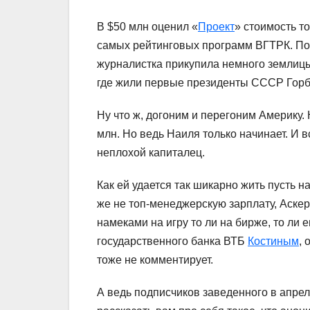
В $50 млн оценил «
Проект
» стоимость т
самых рейтинговых программ ВГТРК. Пом
журналистка прикупила немного землицы 
где жили первые президенты СССР Горба
Ну что ж, догоним и перегоним Америку
млн. Но ведь Наиля только начинает. И в
неплохой капиталец.
Как ей удается так шикарно жить пусть н
же не топ-менеджерскую зарплату, Аске
намеками на игру то ли на бирже, то ли
государственного банка ВТБ
Костиным
,
тоже не комментирует.
А ведь подписчиков заведенного в апрел