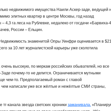
олько недвижимого имущества Наили Аскер-заде, ведущей 
имо элитных квартир в центре Москвы, год назад
– 4,3 га леса на Рублевке, недалеко от госдачи «Барвиха-4
чев, России – Ельцин.
. Недвижимость знаменитой Опры Уинфри оценивается в $2
сего за 10 лет журналистской карьеры уже сколотила
а очень высокую, по меркам российских обывателей, но все
р-Заде почему-то не делится. Ограничивается мутными
 еще чем-то. Предполагаемый роман с главой
 о чем написали уже все жёлтые и нежёлтые СМИ страны,
е тг-канала звезда светских хроники
заманивала.
«Планиру