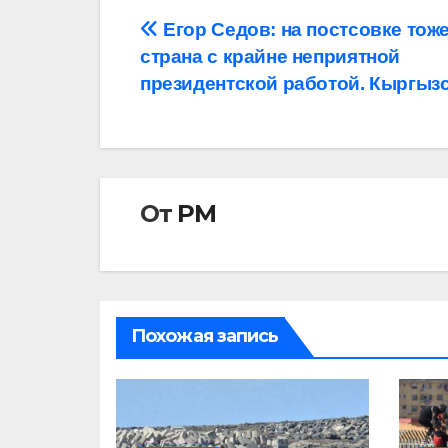
Навигация
Егор Седов: на постсовке тоже
страна с крайне неприятной
по
президентской работой. Кыргыз
записям
От
РМ
Похожая запись