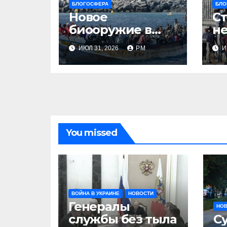
БЛОГОСФЕРА
БЛО
Новое
Ст
биооружие в
не
Сеуте
ИЮЛ 31, 2026
РМ
И
You missed
ВОЙНА В УКРАИНЕ
НОВОСТИ
Генералы
НО
службы без тыла
С