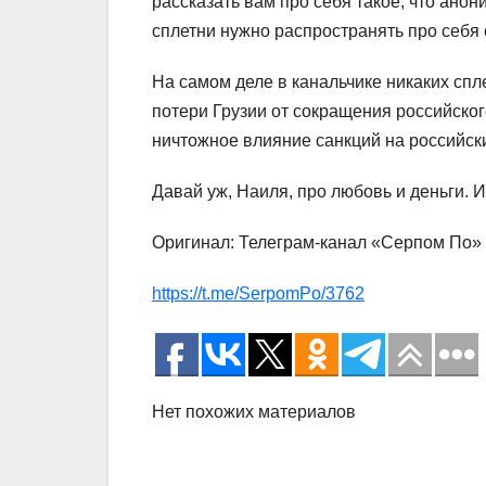
рассказать вам про себя такое, что ано
сплетни нужно распространять про себя
На самом деле в канальчике никаких спл
потери Грузии от сокращения российско
ничтожное влияние санкций на российский 
Давай уж, Наиля, про любовь и деньги. И
Оригинал: Телеграм-канал «Серпом По»
https://t.me/SerpomPo/3762
Нет похожих материалов