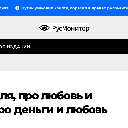
Путин узаконил крипту, поразил в правах релокантов, расш
ОБ ИЗДАНИИ
ля, про любовь и
ро деньги и любовь