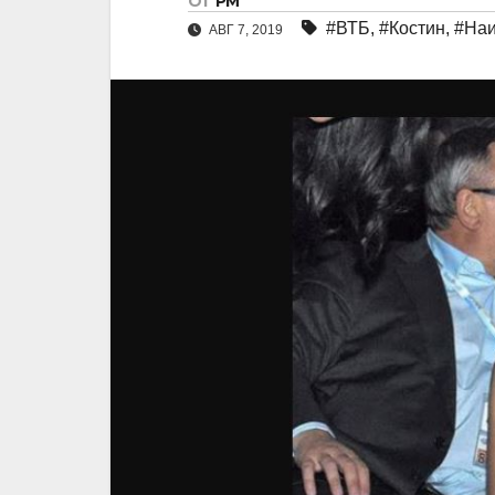
От
РМ
#ВТБ
,
#Костин
,
#Наи
АВГ 7, 2019