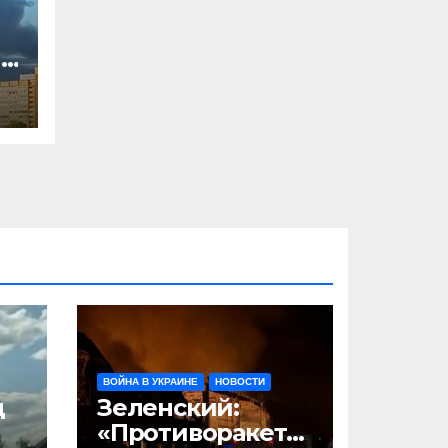
,
л
ВОЙНА В УКРАИНЕ
НОВОСТИ
д
Зеленский:
«Противоракетн