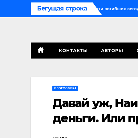
Перейти
Бегущая строка
оракетные средства могли бы спасти погибших сегодня»
к
содержимому
КОНТАКТЫ
АВТОРЫ
БЛОГОСФЕРА
Давай уж, Наи
деньги. Или п