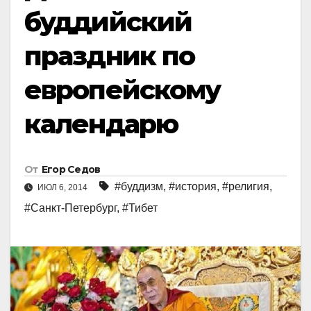
буддийский
праздник по
европейскому
календарю
От
Егор Седов
#буддизм
,
#история
,
#религия
,
ИЮЛ 6, 2014
#Санкт-Петербург
,
#Тибет