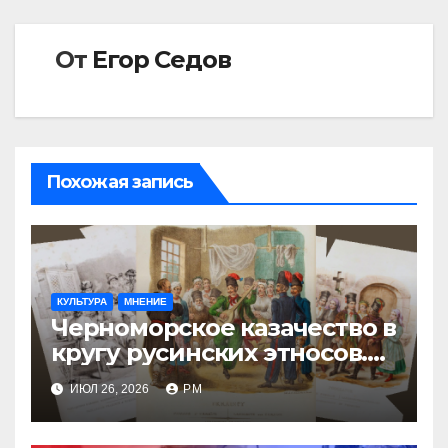
От
Егор Седов
Похожая запись
КУЛЬТУРА
МНЕНИЕ
Черноморское казачество в
кругу русинских этносов.
Часть первая: А галичанин
ИЮЛ 26, 2026
РМ
казак?