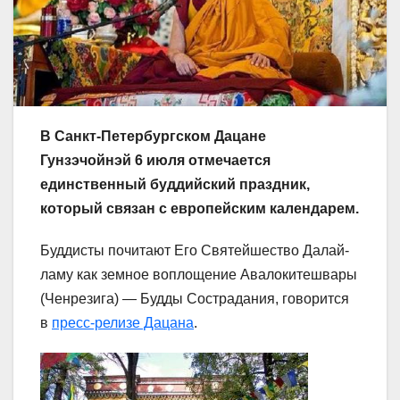
В Санкт-Петербургском Дацане
Гунзэчойнэй 6 июля отмечается
единственный буддийский праздник,
который связан с европейским календарем.
Буддисты почитают Его Святейшество Далай-
ламу как земное воплощение Авалокитешвары
(Ченрезига) — Будды Сострадания, говорится
в
пресс-релизе Дацана
.