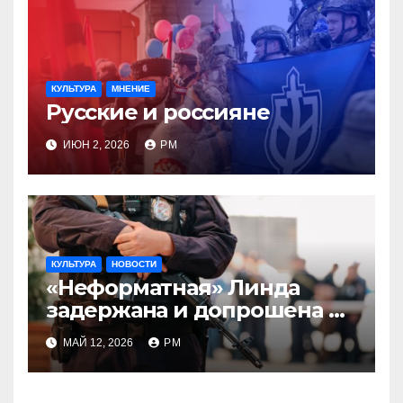
КУЛЬТУРА
МНЕНИЕ
Русские и россияне
ИЮН 2, 2026
РМ
КУЛЬТУРА
НОВОСТИ
«Неформатная» Линда
задержана и допрошена по
песням девяностых
МАЙ 12, 2026
РМ