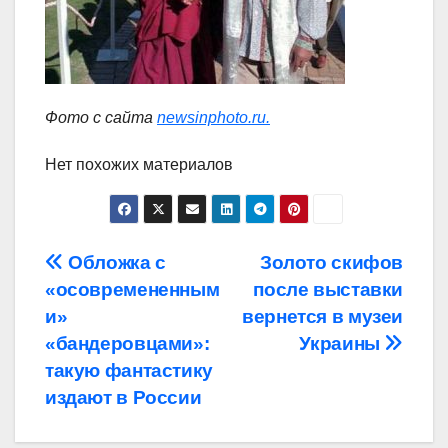
Фото с сайта
newsinphoto.ru.
Нет похожих материалов
Навигация
Обложка с
Золото скифов
«осовремененным
после выставки
по
и»
вернется в музеи
записям
«бандеровцами»:
Украины
такую фантастику
издают в России