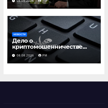
08.08.2026
РМ
НОВОСТИ
Дело о
криптомошенничестве
оборачивают в содействие
08.08.2026
РМ
терроризму