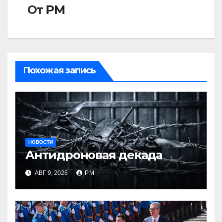
От
РМ
Похожая запись
НОВОСТИ
Антидроновая декада
АВГ 9, 2026
РМ