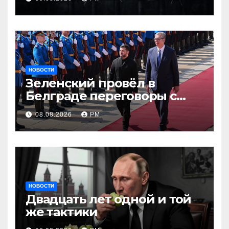
НОВОСТИ
Зеленский провёл в
Белграде переговоры с
Вучичем
08.08.2026
РМ
НОВОСТИ
Двадцать лет одной и той
же тактики