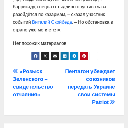
баррикаду, спецназ стыдливо опустив глаза
разойдётся по казармам, – сказал участник
событий
Виталий Скойбеда
. – Но обстановка в
стране уже меняется».
Нет похожих материалов
Навигация
«Розыск
Пентагон убеждает
Зеленского –
союзников
по
свидетельство
передать Украине
записям
отчаяния»
свои системы
Patriot