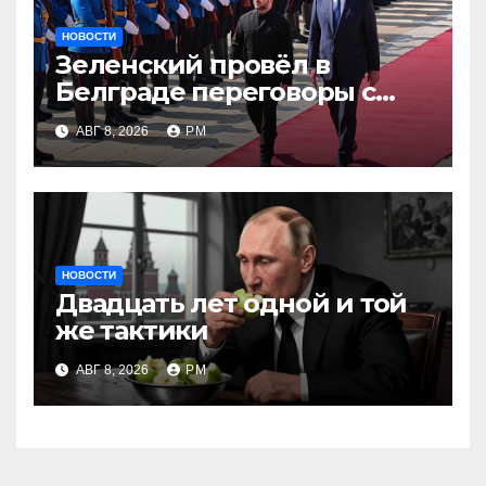
НОВОСТИ
Зеленский провёл в
Белграде переговоры с
Вучичем
АВГ 8, 2026
РМ
НОВОСТИ
Двадцать лет одной и той
же тактики
АВГ 8, 2026
РМ