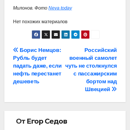
Милонов. Фото
Neva today
Нет похожих материалов
Навигация
Борис Немцов:
Российский
Рубль будет
военный самолет
по
падать даже, если
чуть не столкнулся
записям
нефть перестанет
с пассажирским
дешеветь
бортом над
Швецией
От
Егор Седов