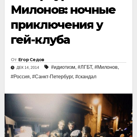
Милонов: ночные
приключения у
гей-клуба
От
Егор Седов
#идиотизм
,
#ЛГБТ
,
#Милонов
,
ДЕК 14, 2014
#Россия
,
#Санкт-Петербург
,
#скандал