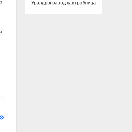
ся
Уралдронзавод как гробница
я