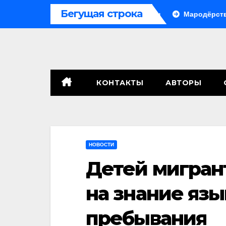
Перейти
Бегущая строка
ле, сенат принимает по Грэму закон
Мародёрство и прово
к
содержимому
КОНТАКТЫ
АВТОРЫ
НОВОСТИ
Детей мигран
на знание язы
пребывания