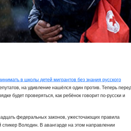
инимать в школы детей мигрантов без знания русского
депутатов, на удивление нашёлся один против. Теперь пере
ядке будет проверяться, как ребёнок говорит по-русски и
рнадцать федеральных законов, ужесточающих правила
й спикер Володин. В авангарде на этом направлении