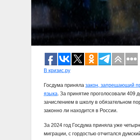
В кризис.ру
Госдума приняла
закон, запрещающий пр
языка
. За принятие проголосовали 409 
зачислением в школу в обязательном пор
законно ли находится в России.
За 2024 год Госдума приняла уже четы
миграции, с гордостью отчитался думски