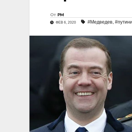
От
РМ
#Медведев
,
#путин
ФЕВ 6, 2020