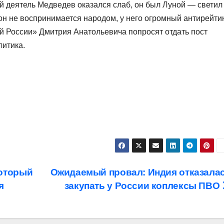
ий деятель Медведев оказался слаб, он был Луной — светил
н не воспринимается народом, у него огромный антирейтин
 России» Дмитрия Анатольевича попросят отдать пост
литика.
который
Ожидаемый провал: Индия отказала
я
закупать у России коплексы ПВО