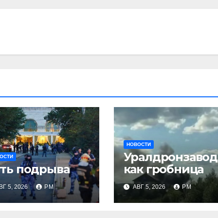
НОВОСТИ
Уралдронзавод
ОСТИ
ть подрыва
как гробница
ВГ 5, 2026
РМ
АВГ 5, 2026
РМ