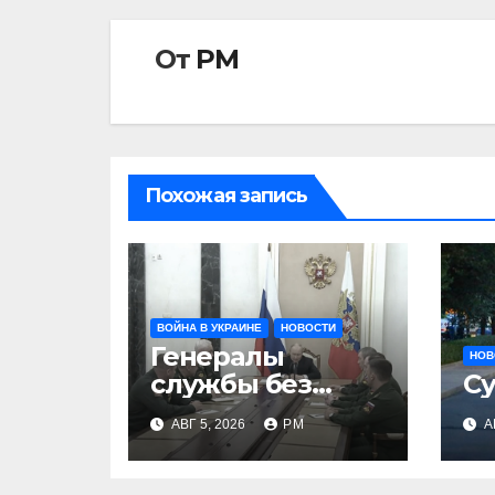
От
РМ
Похожая запись
ВОЙНА В УКРАИНЕ
НОВОСТИ
Генералы
НОВ
службы без
Су
тыла
АВГ 5, 2026
РМ
А