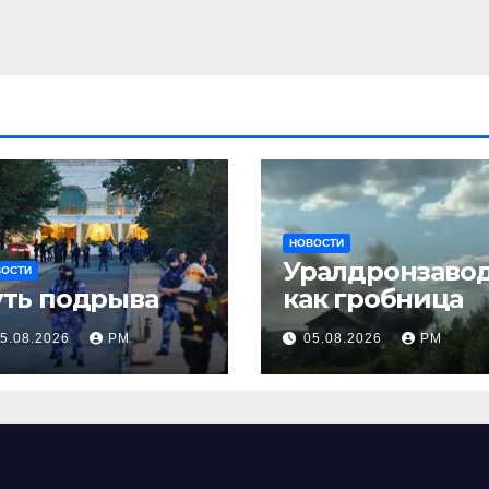
НОВОСТИ
Уралдронзаво
ВОСТИ
уть подрыва
как гробница
5.08.2026
РМ
05.08.2026
РМ