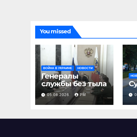
You missed
ВОЙНА В УКРАИНЕ
НОВОСТИ
Генералы
НО
службы без тыла
С
05.08.2026
РМ
0