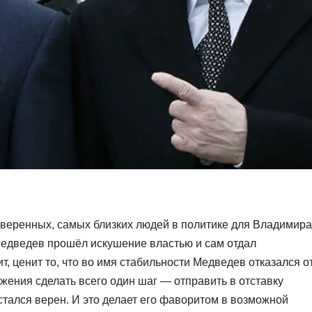
веренных, самых близких людей в политике для Владимира
 Медведев прошёл искушение властью и сам отдал
ит, ценит то, что во имя стабильности Медведев отказался о
жения сделать всего один шаг — отправить в отставку
стался верен. И это делает его фаворитом в возможной