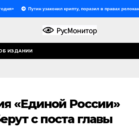
Путин узаконил крипту, поразил в правах релокантов,
ОБ ИЗДАНИИ
ия «Единой России»
рут с поста главы