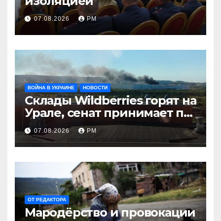
изоляцией
07.08.2026
РМ
ВОЙНА В УКРАИНЕ
НОВОСТИ
Склады Wildberries горят на
Урале, сенат принимает по
Грэму закон
07.08.2026
РМ
ОТ РЕДАКТОРА
Мародёрство и провокации