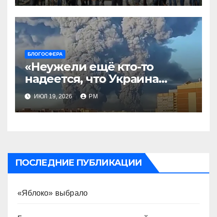
БЛОГОСФЕРА
«Неужели ещё кто-то
надеется, что Украина
будет действовать
ИЮЛ 19, 2026
РМ
непоследовательно?»
ПОСЛЕДНИЕ ПУБЛИКАЦИИ
«Яблоко» выбрало