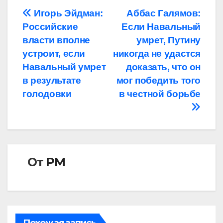
Навигация
Игорь Эйдман:
Аббас Галямов:
Российские
Если Навальный
по
власти вполне
умрет, Путину
записям
устроит, если
никогда не удастся
Навальный умрет
доказать, что он
в результате
мог победить того
голодовки
в честной борьбе
От
РМ