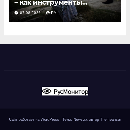
– как инструменты
современной политики
07.08.2026
РМ
России
Сайт работает на WordPress
|
Тема: Newsup, автор
Themeansar