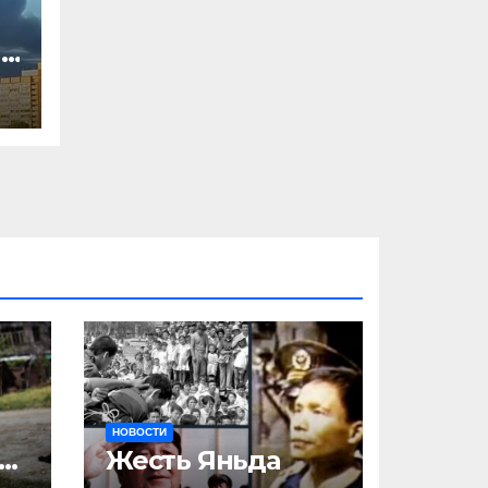
,
л
и
НОВОСТИ
ак
Жесть Яньда