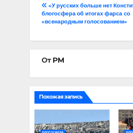
Навигация
«У русских больше нет Консти
блогосфера об итогах фарса со
по
«всенародным голосованием»
записям
От
РМ
Похожая запись
БЛОГОСФЕРА
БЛО