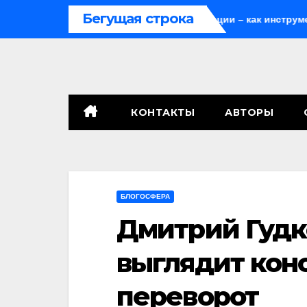
Перейти
Бегущая строка
у закон
Мародёрство и провокации – как инструменты 
к
содержимому
КОНТАКТЫ
АВТОРЫ
БЛОГОСФЕРА
Дмитрий Гудко
выглядит кон
переворот