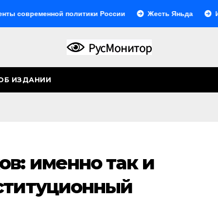
современной политики России
Жесть Яньда
Иногда
ОБ ИЗДАНИИ
в: именно так и
ституционный