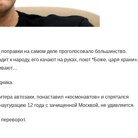
за поправки на самом деле проголосовало большинство.
т к народу, его качают на руках, поют *Боже, царя храни»
хивают…
дника.
итера автозаки, понаставил «космонавтов» и спрятался
инаугурацию 12 года с зачищенной Москвой, не удивляется.
 переворот.