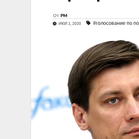
От
РМ
#голосование по п
ИЮЛ 1, 2020