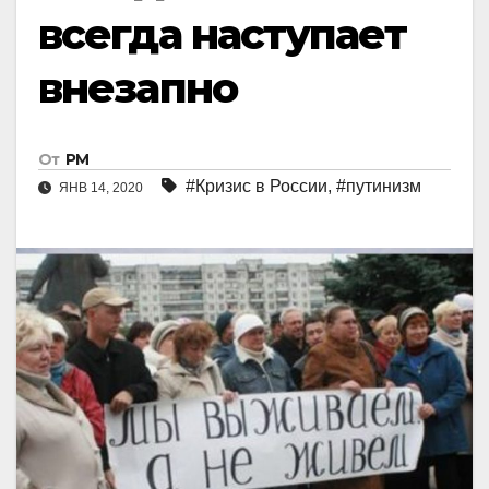
всегда наступает
внезапно
От
РМ
#Кризис в России
,
#путинизм
ЯНВ 14, 2020