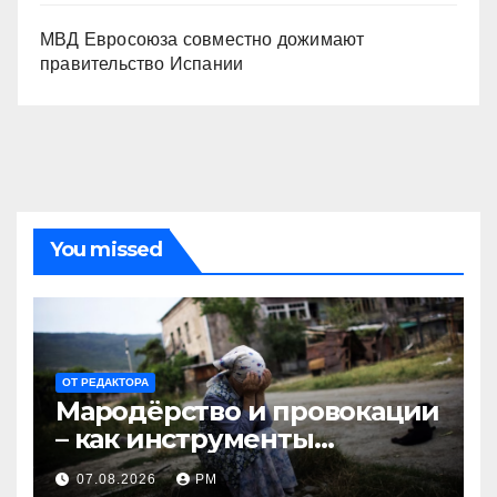
МВД Евросоюза совместно дожимают
правительство Испании
You missed
ОТ РЕДАКТОРА
Мародёрство и провокации
– как инструменты
современной политики
07.08.2026
РМ
России