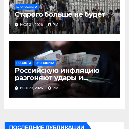
БЛОГОСФЕРА
Старого больше не будет
ИЮЛ 31, 2026
РМ
НОВОСТИ
ЭКОНОМИКА
Российскую инфляцию
разгоняют удары и
ожидания
ИЮЛ 23, 2026
РМ
ПОСЛЕДНИЕ ПУБЛИКАЦИИ