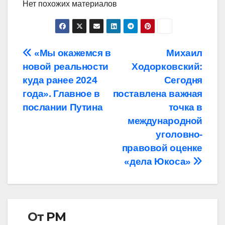
Нет похожих материалов
Навигация
«Мы окажемся в
Михаил
новой реальности
Ходорковский:
по
куда ранее 2024
Сегодня
записям
года». Главное в
поставлена важная
послании Путина
точка в
международной
уголовно-
правовой оценке
«дела Юкоса»
От
РМ