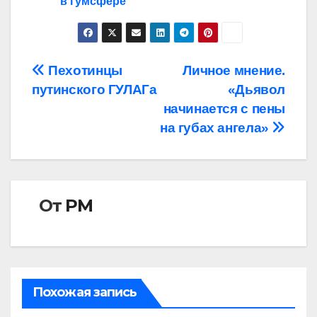
в гумсфере
Навигация
Пехотинцы
Личное мнение.
путинского ГУЛАГа
«Дьявол
по
начинается с пены
записям
на губах ангела»
От
РМ
Похожая запись