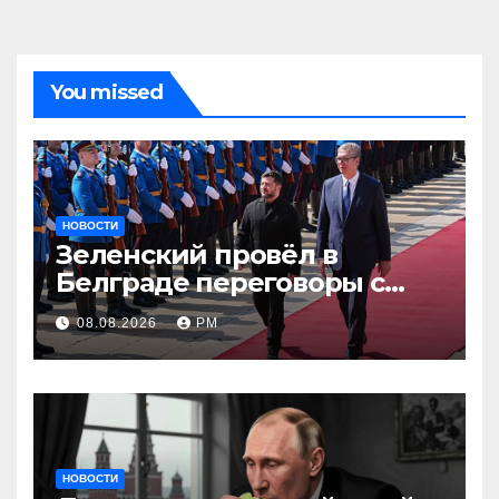
You missed
НОВОСТИ
Зеленский провёл в
Белграде переговоры с
Вучичем
08.08.2026
РМ
НОВОСТИ