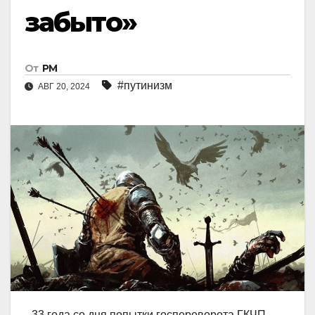
забыто»
От
РМ
#путинизм
АВГ 20, 2024
33 года со дня попытки госпереворота ГКЧП.