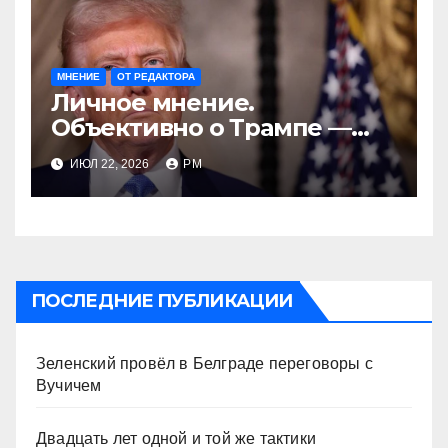
МНЕНИЕ
ОТ РЕДАКТОРА
Личное мнение.
Объективно о Трампе —
проблемы реалиста
ИЮЛ 22, 2026
РМ
ПОСЛЕДНИЕ ПУБЛИКАЦИИ
Зеленский провёл в Белграде переговоры с
Вучичем
Двадцать лет одной и той же тактики