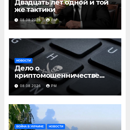
Двадцать лет одной и той
же тактики
08.08.2026
РМ
НОВОСТИ
Дело о
криптомошенничестве
оборачивают в содействие
08.08.2026
РМ
терроризму
ВОЙНА В УКРАИНЕ
НОВОСТИ