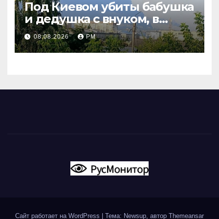
Под Киевом убиты бабушка
и дедушка с внуком, в
Поволжье и на Кубани
08.08.2026
РМ
вновь горят НПЗ
Сайт работает на WordPress
|
Тема: Newsup, автор
Themeansar