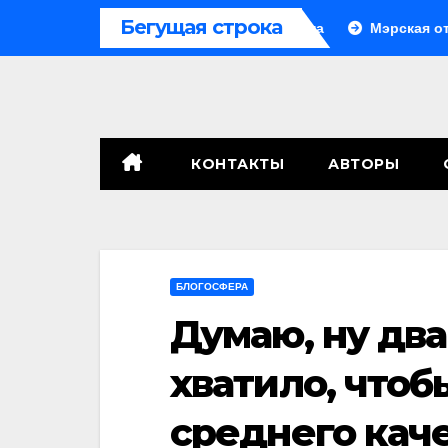
Перейти
Бегущая строка
ого
Система больше не монолитна
Мэрская отпове
к
содержимому
КОНТАКТЫ
АВТОРЫ
БЛОГОСФЕРА
Думаю, ну два
хватило, чтоб
среднего каче