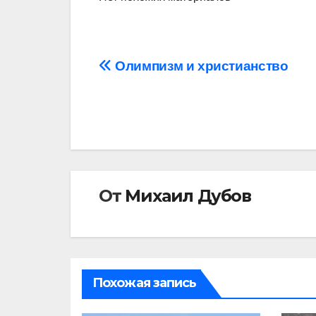
Навигация
Олимпизм и христианство
по
записям
От
Михаил Дубов
Похожая запись