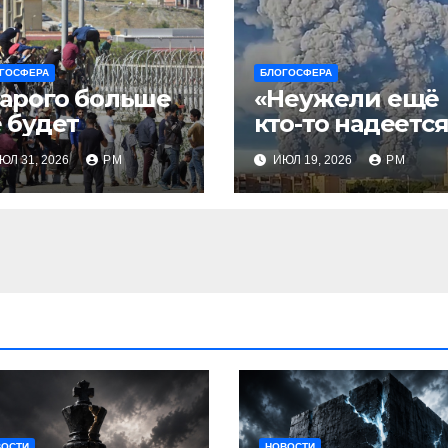
ГОСФЕРА
БЛОГОСФЕРА
арого больше
«Неужели ещё
 будет
кто-то надеется
что Украина
ЮЛ 31, 2026
РМ
ИЮЛ 19, 2026
РМ
будет
действовать
непоследовате
ьно?»
ВОСТИ
НОВОСТИ