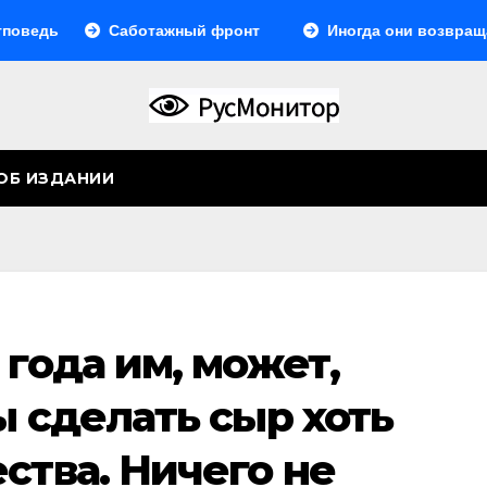
дь
Саботажный фронт
Иногда они возвращаютс
ОБ ИЗДАНИИ
 года им, может,
ы сделать сыр хоть
ства. Ничего не