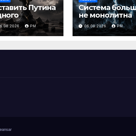
ставить Путина
Система боль
дного
не монолитна
6.08.2026
РМ
06.08.2026
РМ
eansar