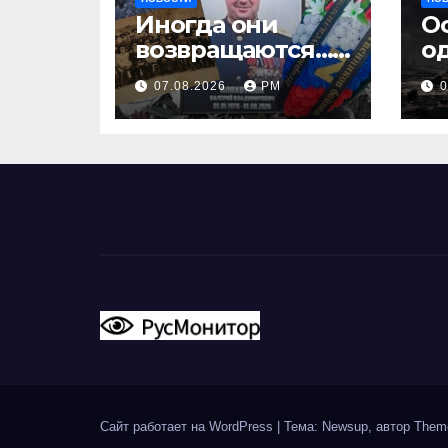
Иногда они
О
возвращаются…
о
Или не
07.08.2026
РМ
0
возвращаются
Сайт работает на WordPress
|
Тема: Newsup, автор
Them