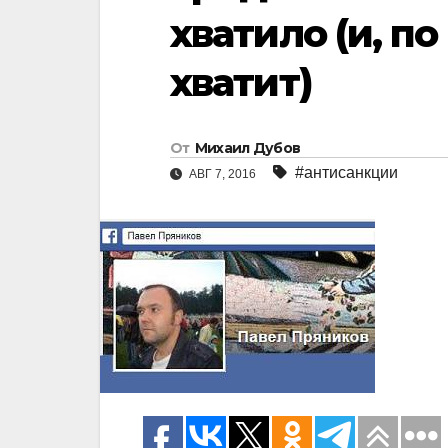
хватило (и, п
хватит)
От
Михаил Дубов
#антисанкции
АВГ 7, 2016