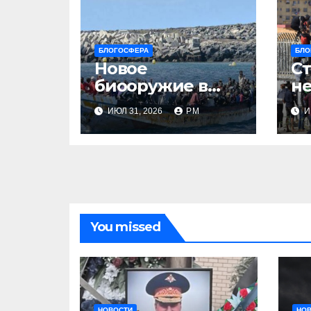
БЛОГОСФЕРА
БЛО
Новое
Ст
биооружие в
не
Сеуте
ИЮЛ 31, 2026
РМ
И
You missed
НОВОСТИ
НО