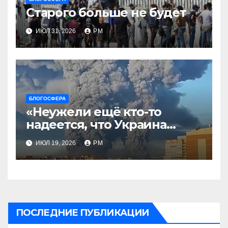
Старого больше не будет
ИЮЛ 31, 2026
РМ
БЛОГОСФЕРА
«Неужели ещё кто-то
надеется, что Украина
будет действовать
ИЮЛ 19, 2026
РМ
непоследовательно?»
ПОСЛЕДНИЕ ПУБЛИКАЦИИ