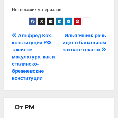
Нет похожих материалов
Навигация
Альфред Кох:
Илья Яшин: речь
конституция РФ
идет о банальном
по
такая же
захвате власти
записям
макулатура, как и
сталинско-
брежневские
конституции
От
РМ