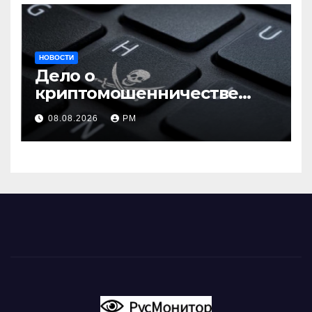
НОВОСТИ
Дело о
криптомошенничестве
оборачивают в содействие
08.08.2026
РМ
терроризму