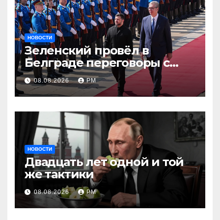
НОВОСТИ
Зеленский провёл в
Белграде переговоры с
Вучичем
08.08.2026
РМ
НОВОСТИ
Двадцать лет одной и той
же тактики
08.08.2026
РМ