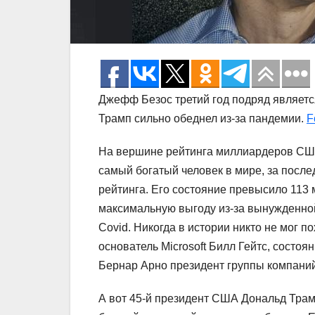
Джефф Безос третий год подряд являетс
Трамп сильно обеднел из-за пандемии.
F
На вершине рейтинга миллиардеров СШ
самый богатый человек в мире, за после
рейтинга. Его состояние превысило 113 
максимальную выгоду из-за вынужденно
Covid. Никогда в истории никто не мог 
основатель Microsoft Билл Гейтс, состоя
Бернар Арно президент группы компаний 
А вот 45-й президент США Дональд Трамп