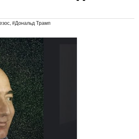
езос
,
#Дональд Трамп