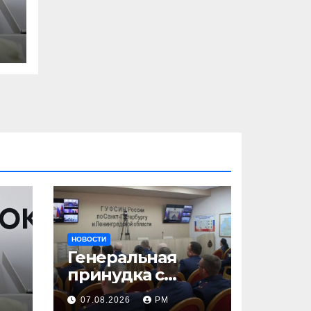
НОВОСТИ
Генеральная
принудка с
изоляцией
07.08.2026
РМ