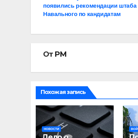
появились рекомендации штаба
по
Навального по кандидатам
записям
От
РМ
Похожая запись
НОВОСТИ
ВОЙ
Дело о
П