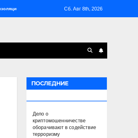
Сб. Авг 8th, 2026
ей
Склады Wildberries горят на Урале, сенат принимает п
ПОСЛЕДНИЕ
ПУБЛИКАЦИИ
Дело о
криптомошенничестве
оборачивают в содействие
терроризму