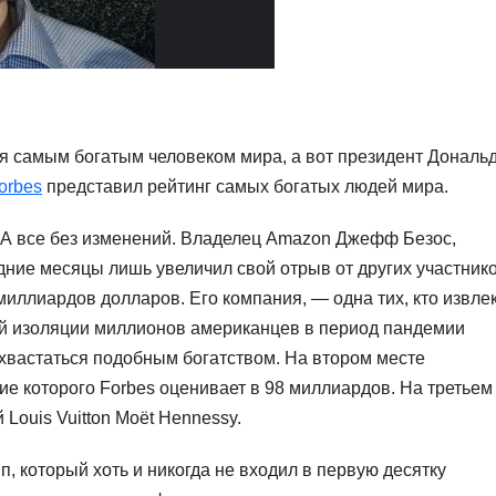
я самым богатым человеком мира, а вот президент Дональ
orbes
представил рейтинг самых богатых людей мира.
А все без изменений. Владелец Amazon Джефф Безос,
дние месяцы лишь увеличил свой отрыв от других участник
миллиардов долларов. Его компания, — одна тих, кто извле
й изоляции миллионов американцев в период пандемии
похвастаться подобным богатством. На втором месте
ние которого Forbes оценивает в 98 миллиардов. На третьем
Louis Vuitton Moët Hennessy.
, который хоть и никогда не входил в первую десятку