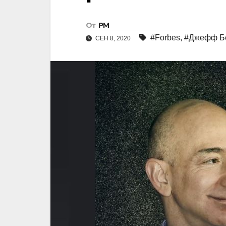
От
РМ
#Forbes
,
#Джефф Б
СЕН 8, 2020