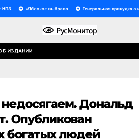
«Яблоко» выбрало
Генеральная принудка с изоляци
ОБ ИЗДАНИИ
недосягаем. Дональд
т. Опубликован
х богатых людей