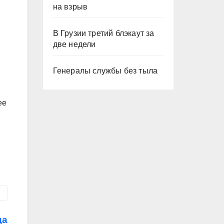
на взрыв
В Грузии третий блэкаут за
две недели
Генералы службы без тыла
ее
ца