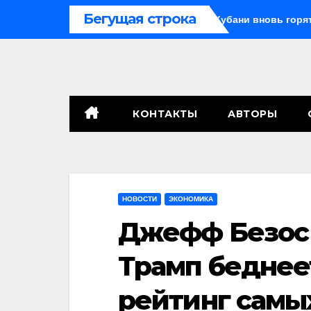
Перейти
Бегущая строка
едушка с внуком, в Поволжье и на Кубани вновь горят НПЗ
к
содержимому
КОНТАКТЫ
АВТОРЫ
НОВОСТИ
ЭКОНОМИКА
Джефф Безос 
Трамп беднее
рейтинг самы