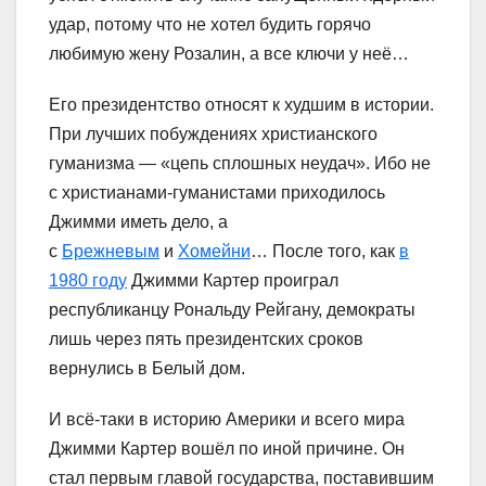
удар, потому что не хотел будить горячо
любимую жену Розалин, а все ключи у неё…
Его президентство относят к худшим в истории.
При лучших побуждениях христианского
гуманизма — «цепь сплошных неудач». Ибо не
с христианами-гуманистами приходилось
Джимми иметь дело, а
с
Брежневым
и
Хомейни
… После того, как
в
1980 году
Джимми Картер проиграл
республиканцу Рональду Рейгану, демократы
лишь через пять президентских сроков
вернулись в Белый дом.
И всё-таки в историю Америки и всего мира
Джимми Картер вошёл по иной причине. Он
стал первым главой государства, поставившим