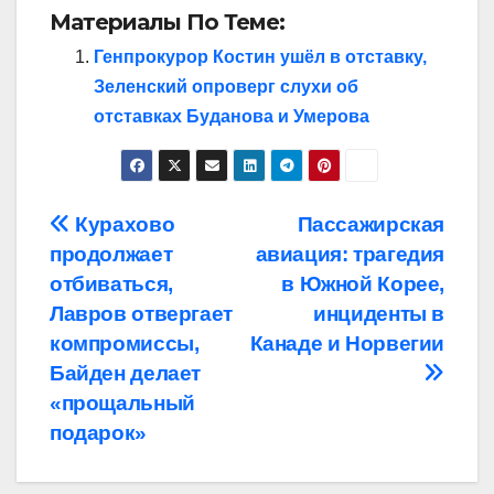
Материалы По Теме:
Генпрокурор Костин ушёл в отставку,
Зеленский опроверг слухи об
отставках Буданова и Умерова
Навигация
Курахово
Пассажирская
продолжает
авиация: трагедия
по
отбиваться,
в Южной Корее,
записям
Лавров отвергает
инциденты в
компромиссы,
Канаде и Норвегии
Байден делает
«прощальный
подарок»