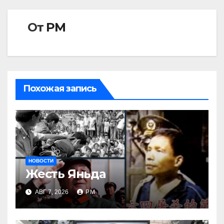
От
РМ
Похожая запись
НОВОСТИ
Жесть Яньда
АВГ 7, 2026
РМ