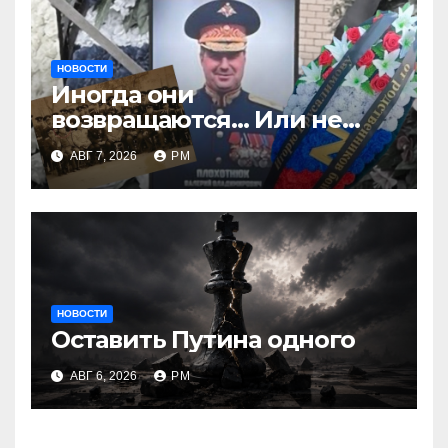
НОВОСТИ
Иногда они
возвращаются… Или не
возвращаются
АВГ 7, 2026
РМ
НОВОСТИ
Оставить Путина одного
АВГ 6, 2026
РМ