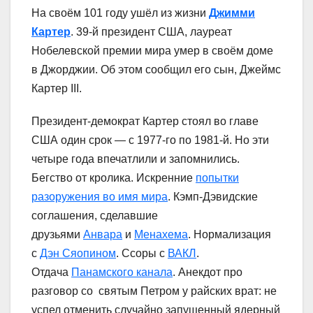
На своём 101 году ушёл из жизни
Джимми
Картер
. 39-й президент США, лауреат
Нобелевской премии мира умер в своём доме
в Джорджии. Об этом сообщил его сын, Джеймс
Картер III.
Президент-демократ Картер стоял во главе
США один срок — с 1977-го по 1981-й. Но эти
четыре года впечатлили и запомнились.
Бегство от кролика. Искренние
попытки
разоружения во имя мира
. Кэмп-Дэвидские
соглашения, сделавшие
друзьями
Анвара
и
Менахема
. Нормализация
с
Дэн Сяопином
. Ссоры с
ВАКЛ
.
Отдача
Панамского канала
. Анекдот про
разговор со святым Петром у райских врат: не
успел отменить случайно запущенный ядерный