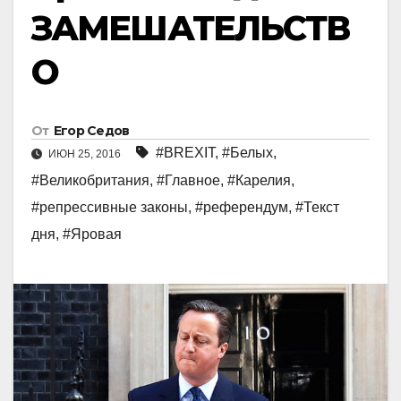
ЗАМЕШАТЕЛЬСТВ
О
От
Егор Седов
#BREXIT
,
#Белых
,
ИЮН 25, 2016
#Великобритания
,
#Главное
,
#Карелия
,
#репрессивные законы
,
#референдум
,
#Текст
дня
,
#Яровая