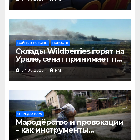
ВОЙНА В УКРАИНЕ
НОВОСТИ
Склады Wildberries горят на
Урале, сенат принимает по
Грэму закон
07.08.2026
РМ
ОТ РЕДАКТОРА
Мародёрство и провокации
– как инструменты
современной политики