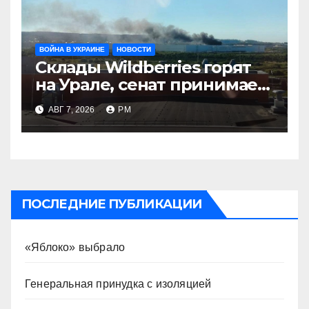
ВОЙНА В УКРАИНЕ
НОВОСТИ
Склады Wildberries горят
на Урале, сенат принимает
по Грэму закон
АВГ 7, 2026
РМ
ПОСЛЕДНИЕ ПУБЛИКАЦИИ
«Яблоко» выбрало
Генеральная принудка с изоляцией