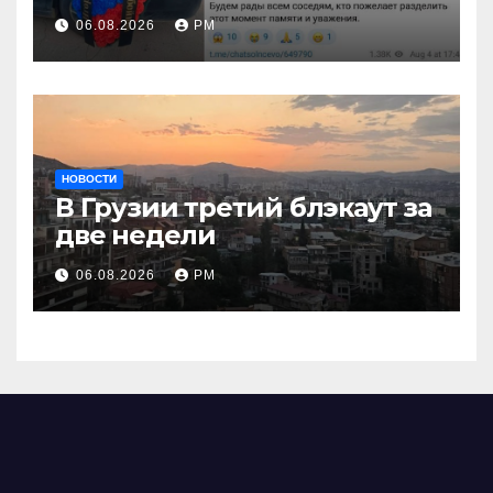
взглянуть на взрыв
06.08.2026
РМ
НОВОСТИ
В Грузии третий блэкаут за
две недели
06.08.2026
РМ