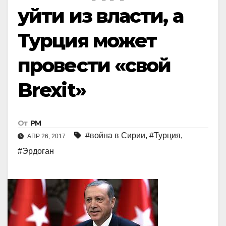
уйти из власти, а
Турция может
провести «свой
Brexit»
От
РМ
#война в Сирии
,
#Турция
,
АПР 26, 2017
#Эрдоган