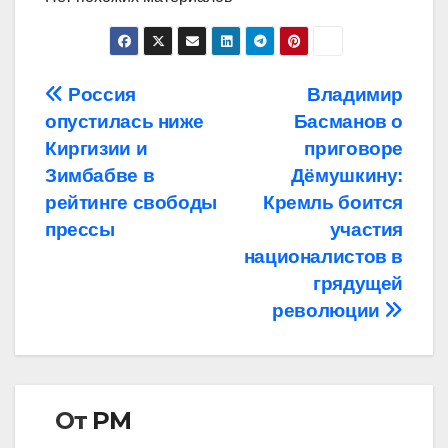
Навигация
Россия
Владимир
опустилась ниже
Басманов о
по
Киргизии и
приговоре
записям
Зимбабве в
Дёмушкину:
рейтинге свободы
Кремль боится
прессы
участия
националистов в
грядущей
революции
От
РМ