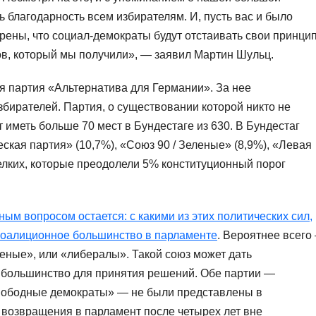
ь благодарность всем избирателям. И, пусть вас и было
рены, что социал-демократы будут отстаивать свои принци
ов, который мы получили», — заявил Мартин Шульц.
я партия «Альтернатива для Германии». За нее
бирателей. Партия, о существовании которой никто не
 иметь больше 70 мест в Бундестаге из 630. В Бундестаг
кая партия» (10,7%), «Союз 90 / Зеленые» (8,9%), «Левая
елких, которые преодолели 5% конституционный порог
ным вопросом остается: с какими из этих политических сил,
коалиционное большинство в парламенте
. Вероятнее всего
еные», или «либералы». Такой союз может дать
 большинство для принятия решений. Обе партии —
Свободные демократы» — не были представлены в
 возвращения в парламент после четырех лет вне