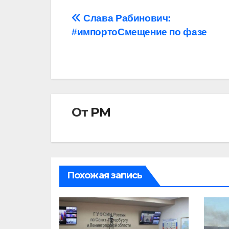
Навигация
Слава Рабинович:
#импортоСмещение по фазе
по
записям
От
РМ
Похожая запись