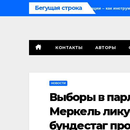
Перейти
Бегущая строка
 закон
Мародёрство и провокации – как инструменты с
к
содержимому
КОНТАКТЫ
АВТОРЫ
НОВОСТИ
Выборы в пар
Меркель ликуе
бундестаг пр