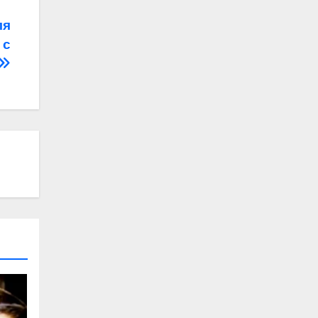
ля
 с