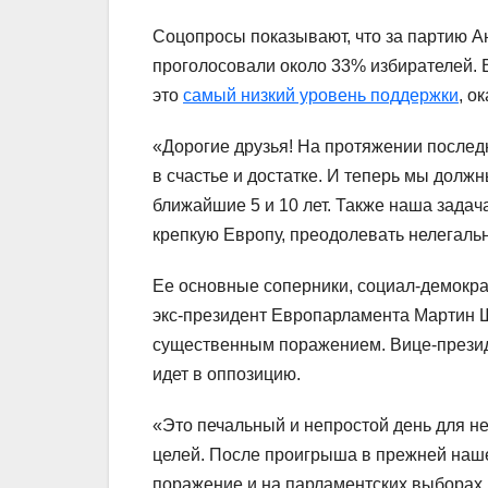
Соцопросы показывают, что за партию А
проголосовали около 33% избирателей. 
это
самый низкий уровень поддержки
, о
«Дорогие друзья! На протяжении послед
в счастье и достатке. И теперь мы долж
ближайшие 5 и 10 лет. Также наша задач
крепкую Европу, преодолевать нелегаль
Ее основные соперники, социал-демокра
экс-президент Европарламента Мартин Ш
существенным поражением. Вице-президе
идет в оппозицию.
«Это печальный и непростой день для н
целей. После проигрыша в прежней на
поражение и на парламентских выборах.