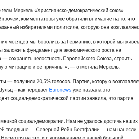
нгелы Меркель «Христианско-демократический союз»
Впрочем, комментаторы уже обратили внимание на то, что
казанный избирателями политсиле, которую она возглавляет
них месяцев мы боролись за Германию, в которой мы живе
ны заложить фундамент для экономического роста на
а — сохранять целостность Европейского Союза, строить
ную миграцию и ее причины «, — отметила Меркель.
ты — получили 20,5% голосов. Партия, которую возглавляе
ульц – как передает
Euronews
уже назвала это
нт социал-демократической партии заявила, что партия
емецкой социал-демократии. Нам не удалось достичь наших
шей твердыне — Северной-Рейн Вестфалии — нам нанесли
 Несмотря на это, и с упоминанием о нашей большой