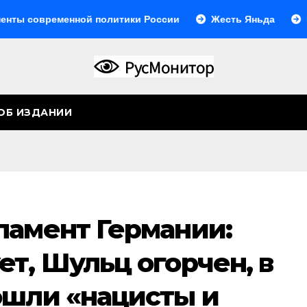
овременной политики России
Жесть Яньда
Иногда 
ОБ ИЗДАНИИ
ламент Германии:
т, Шульц огорчен, в
ошли «нацисты и