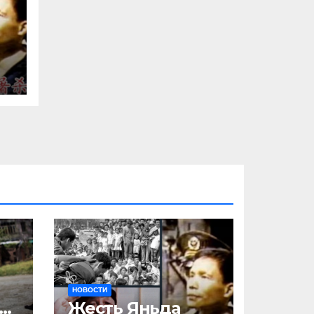
и
НОВОСТИ
ак
Жесть Яньда