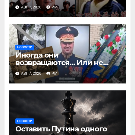
АВГ 7, 2026
РМ
НОВОСТИ
Иногда они
возвращаются… Или не
возвращаются
АВГ 7, 2026
РМ
НОВОСТИ
Оставить Путина одного