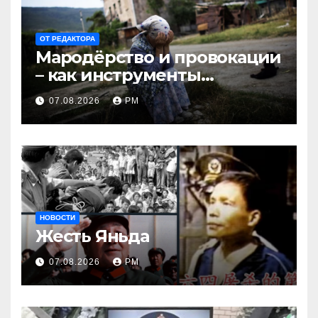
ОТ РЕДАКТОРА
Мародёрство и провокации
– как инструменты
современной политики
07.08.2026
РМ
России
НОВОСТИ
Жесть Яньда
07.08.2026
РМ