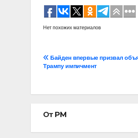
Нет похожих материалов
Навигация
Байден впервые призвал объ
Трампу импичмент
по
записям
От
РМ