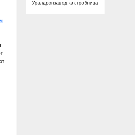
Уралдронзавод как гробница
ом
т
от
ют
м