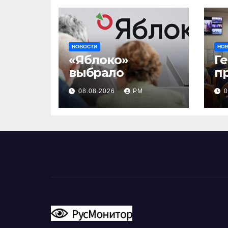
НОВОСТИ
НО
«Яблоко»
Г
выбрало
п
и
08.08.2026
РМ
0