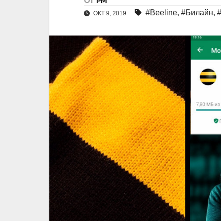
От
РМ
#Beeline
,
#Билайн
,
ОКТ 9, 2019