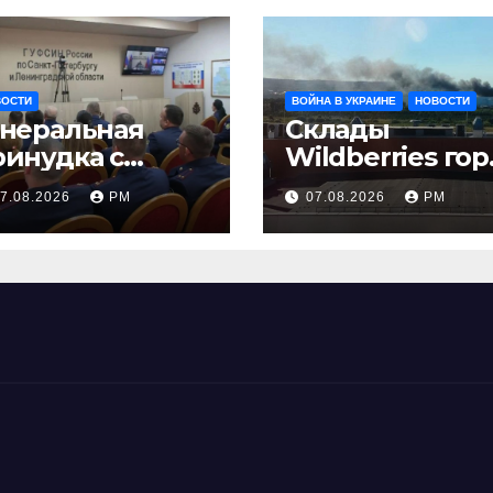
ВОСТИ
ВОЙНА В УКРАИНЕ
НОВОСТИ
енеральная
Склады
ринудка с
Wildberries гор
золяцией
на Урале, сенат
7.08.2026
РМ
07.08.2026
РМ
принимает по
Грэму закон