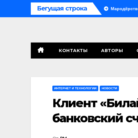
Перейти
Бегущая строка
, сенат принимает по Грэму закон
Мародёрство и провок
к
содержимому
КОНТАКТЫ
АВТОРЫ
ИНТЕРНЕТ И ТЕХНОЛОГИИ
НОВОСТИ
Клиент «Била
банковский с