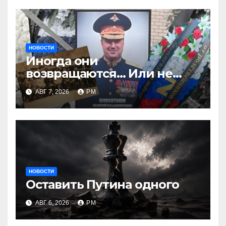
НОВОСТИ
Иногда они
возвращаются… Или не
возвращаются
АВГ 7, 2026
РМ
НОВОСТИ
Оставить Путина одного
АВГ 6, 2026
РМ