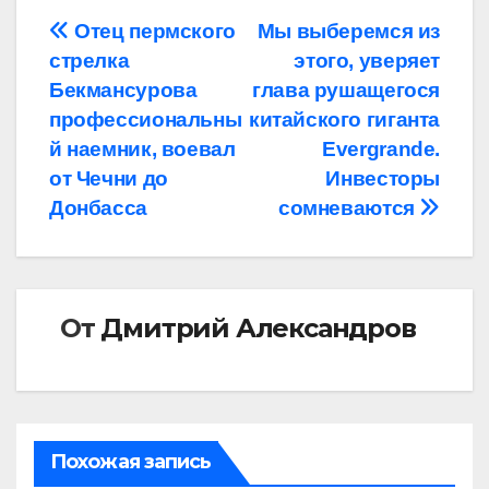
Навигация
Отец пермского
Мы выберемся из
стрелка
этого, уверяет
по
Бекмансурова
глава рушащегося
записям
профессиональны
китайского гиганта
й наемник, воевал
Evergrande.
от Чечни до
Инвесторы
Донбасса
сомневаются
От
Дмитрий Александров
Похожая запись