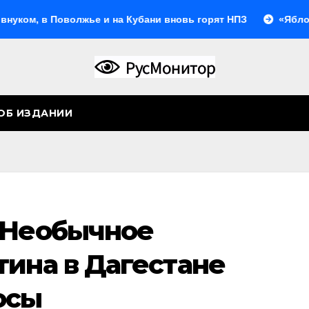
лжье и на Кубани вновь горят НПЗ
«Яблоко» выбрало
ОБ ИЗДАНИИ
 Необычное
тина в Дагестане
осы