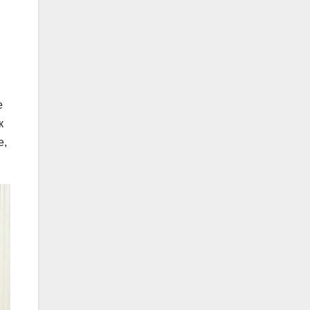
е
к
е,