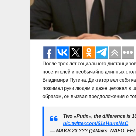
После трех лет социального дистанциров
посетителей и необычайно длинных стол
Владимира Путина. Диктатор вел себя ка
пожимал руки людям и даже целовал в щ
образом, он вызвал предположения о том
Two «Putin», the difference is 
pic.twitter.com/61sHurmNsC
— MAKS 23 ??? (@Maks_NAFO_FE