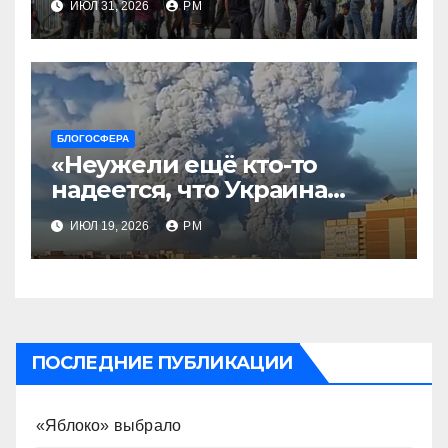
ИЮЛ 31, 2026
РМ
БЛОГОСФЕРА
«Неужели ещё кто-то
надеется, что Украина
будет действовать
ИЮЛ 19, 2026
РМ
непоследовательно?»
ПОСЛЕДНИЕ ПУБЛИКАЦИИ
«Яблоко» выбрало