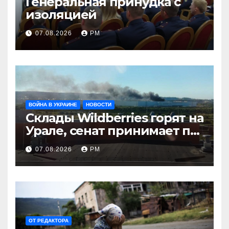
Генеральная принудка с
изоляцией
07.08.2026
РМ
ВОЙНА В УКРАИНЕ
НОВОСТИ
Склады Wildberries горят на
Урале, сенат принимает по
Грэму закон
07.08.2026
РМ
ОТ РЕДАКТОРА