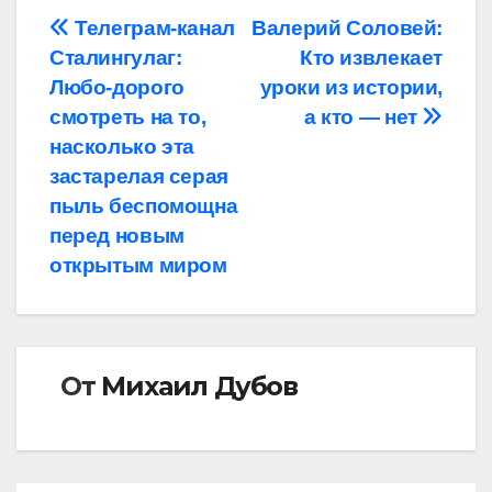
Навигация
Телеграм-канал
Валерий Соловей:
Сталингулаг:
Кто извлекает
по
Любо-дорого
уроки из истории,
записям
смотреть на то,
а кто — нет
насколько эта
застарелая серая
пыль беспомощна
перед новым
открытым миром
От
Михаил Дубов