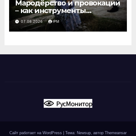
Мародёрство и провокации
– как инструменты
современной политики
07.08.2026
РМ
России
Сайт работает на WordPress
|
Тема: Newsup, автор
Themeansar