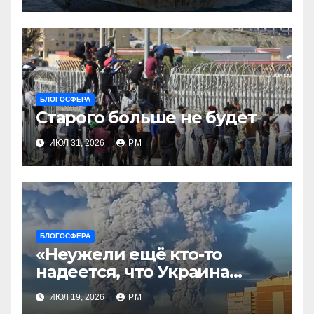
БЛОГОСФЕРА
Старого больше не будет
ИЮЛ 31, 2026
РМ
БЛОГОСФЕРА
«Неужели ещё кто-то
надеется, что Украина
будет действовать
ИЮЛ 19, 2026
РМ
непоследовательно?»