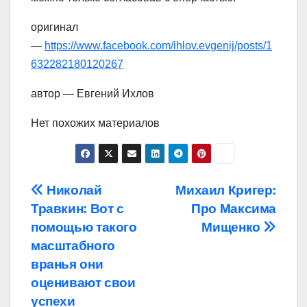
оригинал
—
https://www.facebook.com/ihlov.evgenij/posts/1
632282180120267
автор — Евгений Ихлов
Нет похожих материалов
Навигация
Николай
Михаил Кригер:
Травкин: Вот с
Про Максима
по
помощью такого
Мищенко
записям
масштабного
вранья они
оценивают свои
успехи