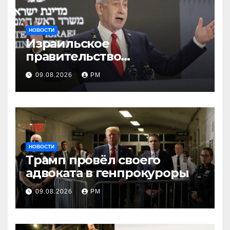
НОВОСТИ
Израильское
правительство
заворачивает план
09.08.2026
РМ
трамповского «Совета
мира»
НОВОСТИ
Трамп провёл своего
адвоката в генпрокуроры
09.08.2026
РМ