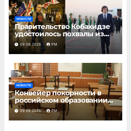
НОВОСТИ
Правительство Кобахидзе
удостоилось похвалы из
Москвы
09.08.2026
РМ
НОВОСТИ
Конвейер покорности в
российском образовании
наталкивается на
09.08.2026
РМ
сопротивление