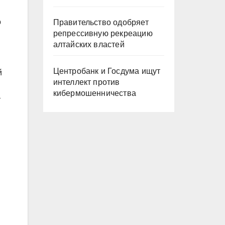
о
Правительство одобряет
репрессивную рекреацию
алтайских властей
Центробанк и Госдума ищут
й
интеллект против
кибермошенничества
т