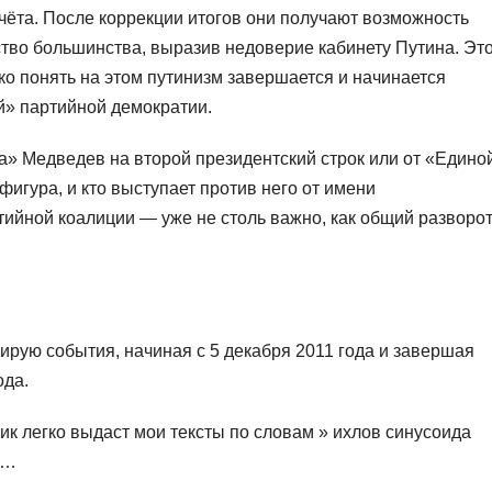
чёта. После коррекции итогов они получают возможность
тво большинства, выразив недоверие кабинету Путина. Эт
гко понять на этом путинизм завершается и начинается
й» партийной демократии.
ра» Медведев на второй президентский строк или от «Едино
игура, и кто выступает против него от имени
ийной коалиции — уже не столь важно, как общий разворо
цирую события, начиная с 5 декабря 2011 года и завершая
ода.
ик легко выдаст мои тексты по словам » ихлов синусоида
»…