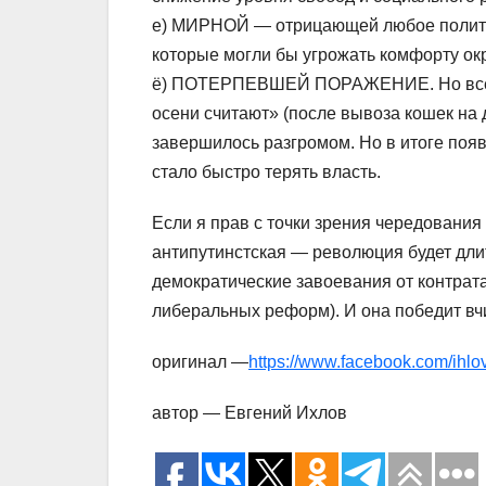
е) МИРНОЙ — отрицающей любое политич
которые могли бы угрожать комфорту ок
ё) ПОТЕРПЕВШЕЙ ПОРАЖЕНИЕ. Но всё-так
осени считают» (после вывоза кошек на 
завершилось разгромом. Но в итоге поя
стало быстро терять власть.
Если я прав с точки зрения чередовани
антипутинстская — революция будет длит
демократические завоевания от контрата
либеральных реформ). И она победит вч
оригинал —
https://www.facebook.com/ihl
автор — Евгений Ихлов