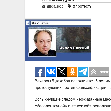
От
Михаил Дубов
#протесты
ДЕК 5, 2016
Вечером 5 декабря исполняется 5 лет и
протестующих против фальсификаций на
Вспыхнувшие следом неожиданные массо
«белоленточной» и «снежной» революции