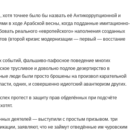
 хотя точнее было бы назвать её Антикоррупционной и
ями в ходе Арабской весны, когда подданные имитационно-
бовать реального «европейского» наполнения созданных
тов (второй кризис модернизации — первый — восстание
их событий, фальшиво-пафосное поведение многих
кое трусливое и довольно подлое дезертирство в
ные люди были просто брошены на произвол карательной
асти, одних, и совершенно идиотский авантюризм других.
успех протест в защиту прав обделённых при подсчёте
хотят.
нных деятелей — выступили с простым призывом. три
икации, заявляют, что не займут отведённые им чуровским