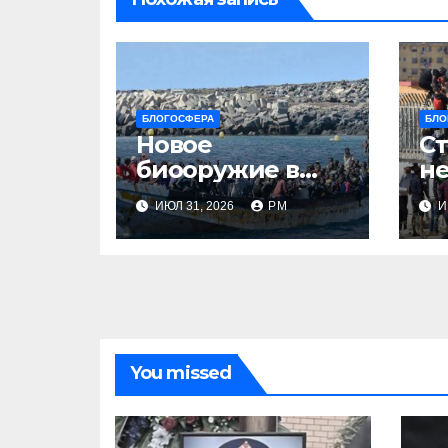
БЛОГОСФЕРА
БЛО
Новое
Ст
биооружие в
не
Сеуте
ИЮЛ 31, 2026
РМ
И
You missed