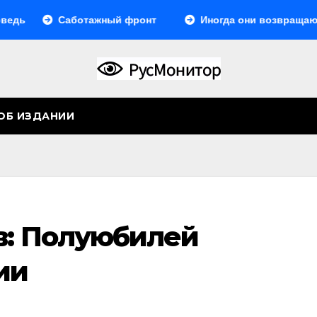
Саботажный фронт
Иногда они возвращаются… И
ОБ ИЗДАНИИ
в: Полуюбилей
ии