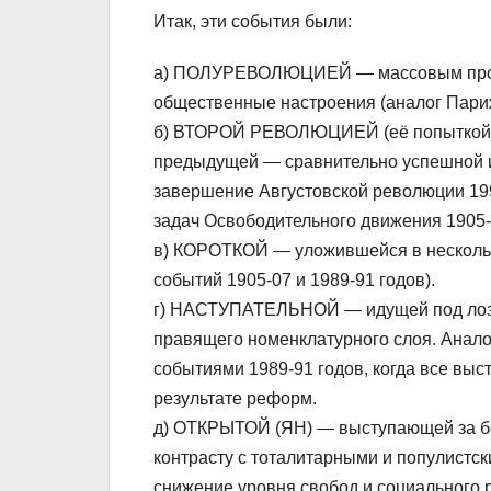
Итак, эти события были:
а) ПОЛУРЕВОЛЮЦИЕЙ — массовым прот
общественные настроения (аналог Париж
б) ВТОРОЙ РЕВОЛЮЦИЕЙ (её попыткой)
предыдущей — сравнительно успешной и
завершение Августовской революции 19
задач Освободительного движения 1905-
в) КОРОТКОЙ — уложившейся в несколько
событий 1905-07 и 1989-91 годов).
г) НАСТУПАТЕЛЬНОЙ — идущей под лозу
правящего номенклатурного слоя. Аналог
событиями 1989-91 годов, когда все вы
результате реформ.
д) ОТКРЫТОЙ (ЯН) — выступающей за бо
контрасту с тоталитарными и популист
снижение уровня свобод и социального 