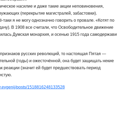
еское насилие и даже такие акции неповиновения,
ружающих (перекрытие магистралей, забастовки).
и я не могу однозначно говорить о провале. «Котят по
дачу). В 1908 все считали, что Освободительное движение
вилась Думская монархия, и осенью 1915 года самодержави
я признаков русских революций, то настоящая Пятая —
ельной (годы) и ожесточённой, она будет защищать некие
к реакции (значит ей будет предшествовать период
истую.
ov.evgenij/posts/1518816248133528