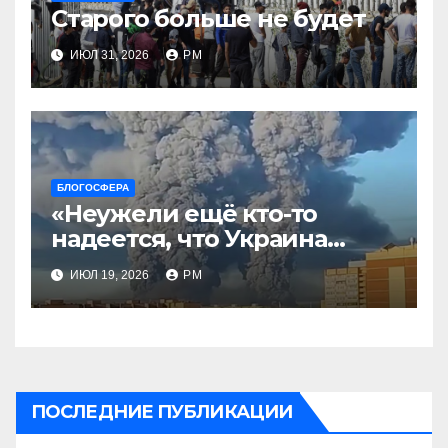
Старого больше не будет
ИЮЛ 31, 2026
РМ
БЛОГОСФЕРА
«Неужели ещё кто-то
надеется, что Украина
будет действовать
ИЮЛ 19, 2026
РМ
непоследовательно?»
ПОСЛЕДНИЕ ПУБЛИКАЦИИ