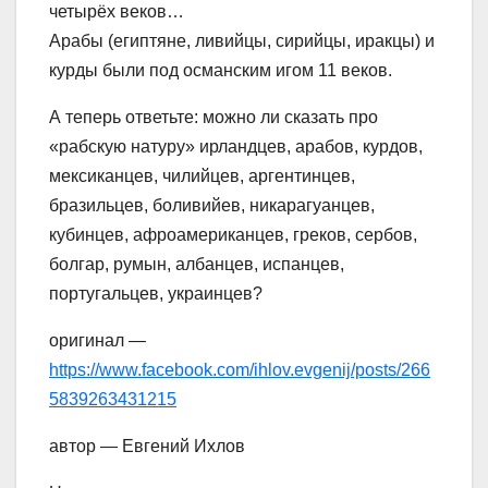
четырёх веков…
Арабы (египтяне, ливийцы, сирийцы, иракцы) и
курды были под османским игом 11 веков.
А теперь ответьте: можно ли сказать про
«рабскую натуру» ирландцев, арабов, курдов,
мексиканцев, чилийцев, аргентинцев,
бразильцев, боливийев, никарагуанцев,
кубинцев, афроамериканцев, греков, сербов,
болгар, румын, албанцев, испанцев,
португальцев, украинцев?
оригинал —
https://www.facebook.com/ihlov.evgenij/posts/266
5839263431215
автор — Евгений Ихлов