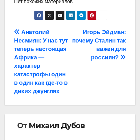
Нет похожих материалов
Навигация
Анатолий
Игорь Эйдман:
Несмиян: У нас тут
почему Сталин так
по
теперь настоящая
важен для
записям
Африка —
россиян?
характер
катастрофы один
в один как где-то в
диких джунглях
От
Михаил Дубов