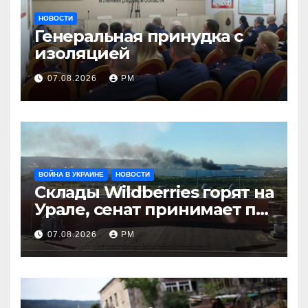
НОВОСТИ
Генеральная принудка с
изоляцией
07.08.2026
РМ
ВОЙНА В УКРАИНЕ
НОВОСТИ
Склады Wildberries горят на
Урале, сенат принимает по
Грэму закон
07.08.2026
РМ