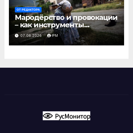
ОТ РЕДАКТОРА
Мародёрство и провокации
– как инструменты
современной политики
07.08.2026
РМ
России