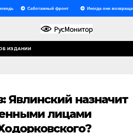
Саботажный фронт
Иногда они возвращаются…
ОБ ИЗДАНИИ
в: Явлинский назначит
ренными лицами
 Ходорковского?