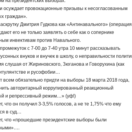
ом на президентских выборах.
х и осуждает провокационные призывы к несогласованным
х граждан».
аскрутку Дмитрия Гудкова как «Антинавального» (операция
дают его не только заявлять о себе как о сопернике
чным инвективам против Навального.
промежуток с 7-00 до 7-40 утра 10 минут рассказывать
онных внуков и внучек в школу, о неправильности полити
мя слушая от Жириновского, Зюганова и Говорухина (как
питулянтстве и русофобии…
т всем обязательно придти на выборы 18 марта 2018 года,
менить авторитарный коррупированный реакционный
ый и репрессивный режим…» (уф!)
, что он получил 3-3,5% голосов, а не те 1,75% что ему
тся в суд…
яет, что «прошедшие президентские выборы были
дными»….