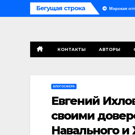
Перейти
Бегущая строка
Система больше не монолитна
Мэрская отповедь
к
содержимому
КОНТАКТЫ
АВТОРЫ
БЛОГОСФЕРА
Евгений Ихло
своими дове
Навального и