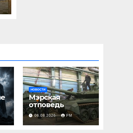
л
НОВОСТИ
ше
Мэрская
отповедь
06.08.2026
РМ