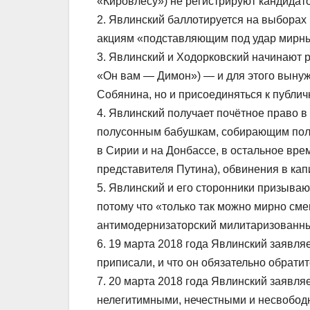
«Кировлесу») не регистрируют кандидат
2. Явлинский баллотируется на выбора
акциям «подставляющим под удар мирны
3. Явлинский и Ходорковский начинают р
«Он вам — Димон») — и для это
го вынуж
Собянина, но и присоединяться к публи
4. Явлинский получает почётное право в 
полусонным бабушкам, собирающим полус
в Сирии и на Донбассе, в остальное вре
представителя Путина), обвинения в ка
5. Явлинский и его сторонники призываю
потому что «только так можно мирно с
антимодернизаторский милитаризованн
6. 19 марта 2018 года Явлинский заявляет
приписали, и что он обязательно обрати
7. 20 марта 2018 года Явлинский заявл
нелегитимными, нечестными и несвобо