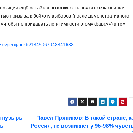
ппозиции ещё остаётся возможность почти всё кампании
тью призыва к бойкоту выборов (после демонстративного
«чтобы не придавать легитимности этому фарсу») и тем
ov.evgenij/posts/1845067948841688
 пузырь
Павел Пряников: В такой стране, к
ть
Россия, не возникнет у 95-98% чувст