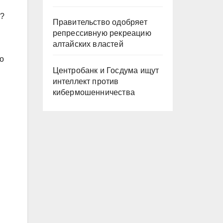
е?
Правительство одобряет
репрессивную рекреацию
алтайских властей
но
Центробанк и Госдума ищут
интеллект против
ы
кибермошенничества