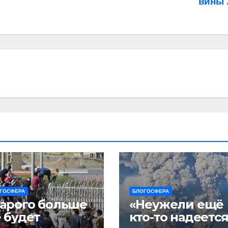
вины
ГОСФЕРА
БЛОГОСФЕРА
арого больше
«Неужели ещё
 будет
кто-то надеется