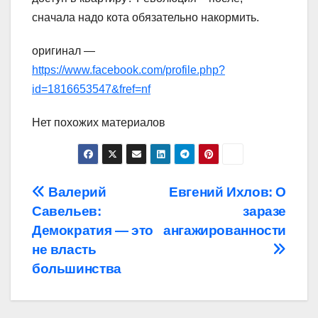
сначала надо кота обязательно накормить.
оригинал —
https://www.facebook.com/profile.php?
id=1816653547&fref=nf
Нет похожих материалов
Навигация
Валерий
Евгений Ихлов: О
Савельев:
заразе
по
Демократия — это
ангажированности
записям
не власть
большинства