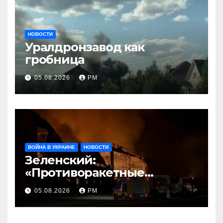
НОВОСТИ
Уралдронзавод как
гробница
05.08.2026
РМ
ВОЙНА В УКРАИНЕ
НОВОСТИ
Зеленский:
«Противоракетные
средства могли бы спасти
05.08.2026
РМ
погибших сегодня»