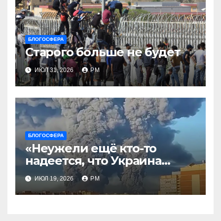
БЛОГОСФЕРА
Старого больше не будет
ИЮЛ 31, 2026
РМ
БЛОГОСФЕРА
«Неужели ещё кто-то
надеется, что Украина
будет действовать
ИЮЛ 19, 2026
РМ
непоследовательно?»