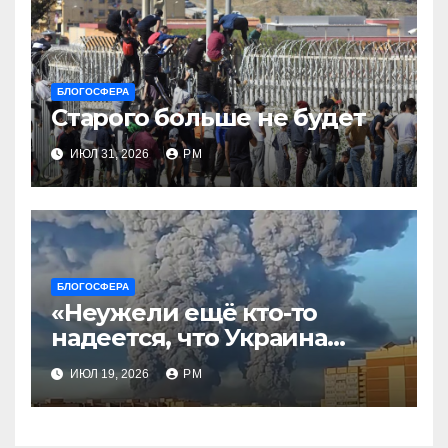
БЛОГОСФЕРА
Старого больше не будет
ИЮЛ 31, 2026
РМ
БЛОГОСФЕРА
«Неужели ещё кто-то
надеется, что Украина
будет действовать
ИЮЛ 19, 2026
РМ
непоследовательно?»