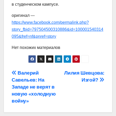
в студенческом кампусе.
оригинал —
https://www.facebook.com/permalink.php?
story_fbid=797504500310886&id=100001540314
095&fref=nf&pnref=story
Нет похожих материалов
Навигация
Валерий
Лилия Шевцова:
Савельев: На
Изгой?
по
Западе не верят в
записям
новую «холодную
войну»