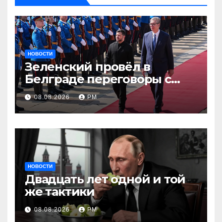
НОВОСТИ
Зеленский провёл в
Белграде переговоры с
Вучичем
08.08.2026
РМ
НОВОСТИ
Двадцать лет одной и той
же тактики
08.08.2026
РМ