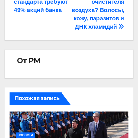
стандарта требуют
очистителя
записям
49% акций банка
воздуха? Волосы,
кожу, паразитов и
ДНК хламидий
От
РМ
Похожая запись
НОВОСТИ