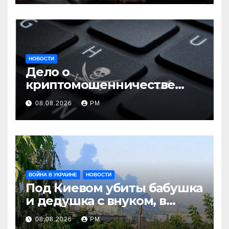
НОВОСТИ
Дело о
криптомошенничестве
оборачивают в содействие
08.08.2026
РМ
терроризму
ВОЙНА В УКРАИНЕ
НОВОСТИ
Под Киевом убиты бабушка
и дедушка с внуком, в
Поволжье и на Кубани
08.08.2026
РМ
вновь горят НПЗ