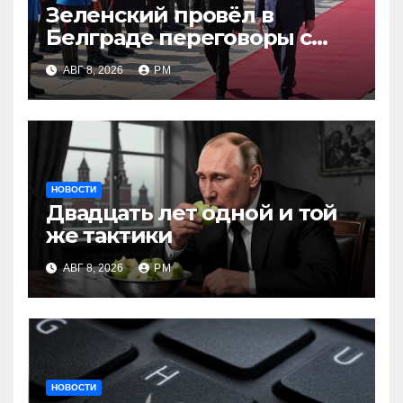
Зеленский провёл в
Белграде переговоры с
Вучичем
АВГ 8, 2026
РМ
НОВОСТИ
Двадцать лет одной и той
же тактики
АВГ 8, 2026
РМ
НОВОСТИ