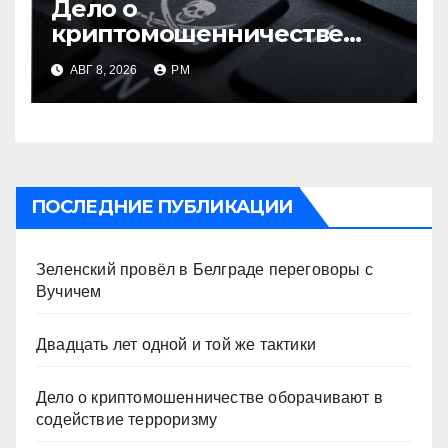
Дело о
криптомошенничестве
оборачивают в содействие
АВГ 8, 2026
РМ
терроризму
ПОСЛЕДНИЕ ПУБЛИКАЦИИ
Зеленский провёл в Белграде переговоры с
Вучичем
Двадцать лет одной и той же тактики
Дело о криптомошенничестве оборачивают в
содействие терроризму