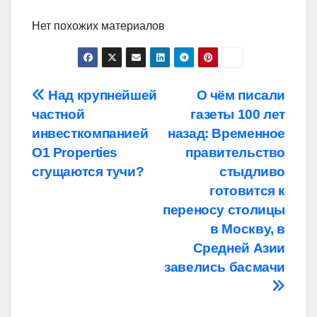
Нет похожих материалов
Навигация
Над крупнейшей
О чём писали
частной
газеты 100 лет
по
инвесткомпанией
назад: Временное
записям
O1 Properties
правительство
сгущаются тучи?
стыдливо
готовится к
переносу столицы
в Москву, в
Средней Азии
завелись басмачи