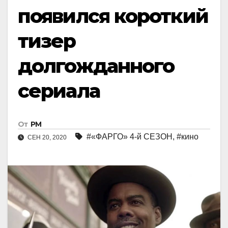
появился короткий
тизер
долгожданного
сериала
От
РМ
#«ФАРГО» 4-й СЕЗОН
,
#кино
СЕН 20, 2020