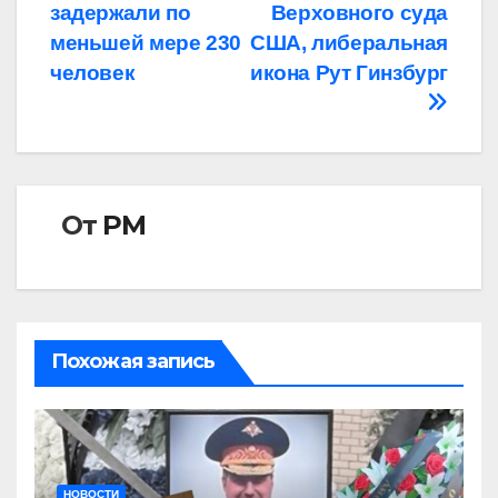
записям
задержали по
Верховного суда
меньшей мере 230
США, либеральная
человек
икона Рут Гинзбург
От
РМ
Похожая запись
НОВОСТИ