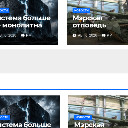
ОСТИ
НОВОСТИ
истема больше
Мэрская
 монолитна
отповедь
ВГ 6, 2026
РМ
АВГ 6, 2026
РМ
ВОСТИ
НОВОСТИ
истема больше
Мэрская