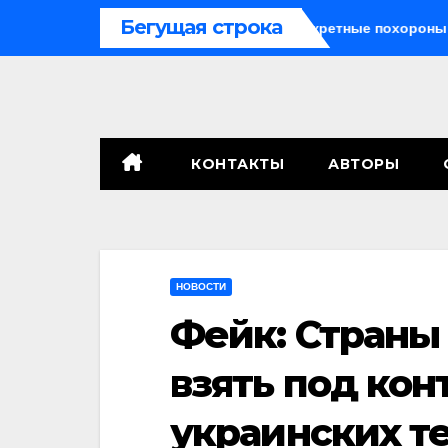
Перейти
Бегущая строка
дь
Саботажный фронт
Секретные похороны застав
к
содержимому
КОНТАКТЫ
АВТОРЫ
НОВОСТИ
Фейк: Страны
взять под кон
украинских т