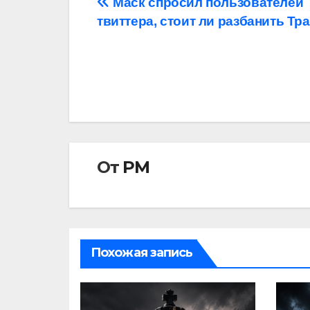
Навигация
Маск спросил пользователей
твиттера, стоит ли разбанить Тр
по
записям
От
РМ
Похожая запись