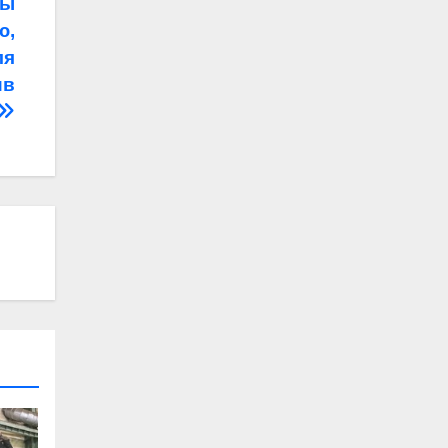
ры
ю,
ля
ив