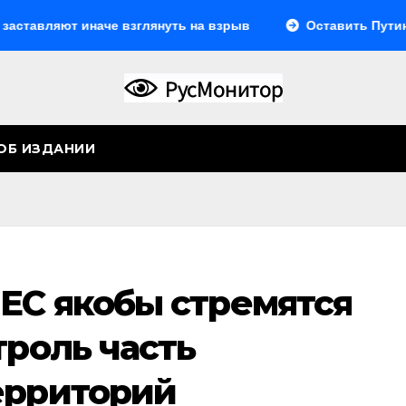
ляют иначе взглянуть на взрыв
Оставить Путина одн
ОБ ИЗДАНИИ
 ЕС якобы стремятся
троль часть
ерриторий