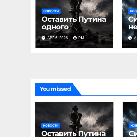
НОВОСТИ
НОВ
Оставить Путина
С
одного
не
АВГ 6, 2026
РМ
А
You missed
НОВОСТИ
НО
Оставить Путина
С