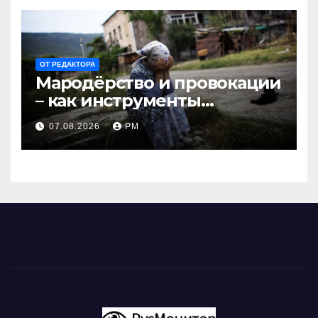
ОТ РЕДАКТОРА
Мародёрство и провокации
– как инструменты
современной политики
07.08.2026
РМ
России