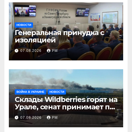
НОВОСТИ
Генеральная принудка с
изоляцией
07.08.2026
РМ
ВОЙНА В УКРАИНЕ
НОВОСТИ
Склады Wildberries горят на
Урале, сенат принимает по
Грэму закон
07.08.2026
РМ