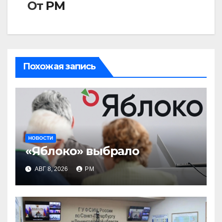
От
РМ
Похожая запись
НОВОСТИ
«Яблоко» выбрало
АВГ 8, 2026
РМ