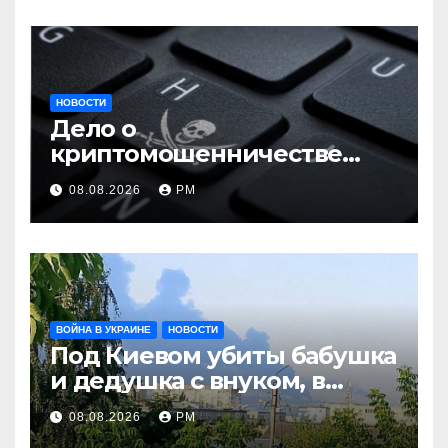
НОВОСТИ
Дело о
криптомошенничестве
оборачивают в содействие
08.08.2026
РМ
терроризму
ВОЙНА В УКРАИНЕ
НОВОСТИ
Под Киевом убиты бабушка
и дедушка с внуком, в
Поволжье и на Кубани
08.08.2026
РМ
вновь горят НПЗ