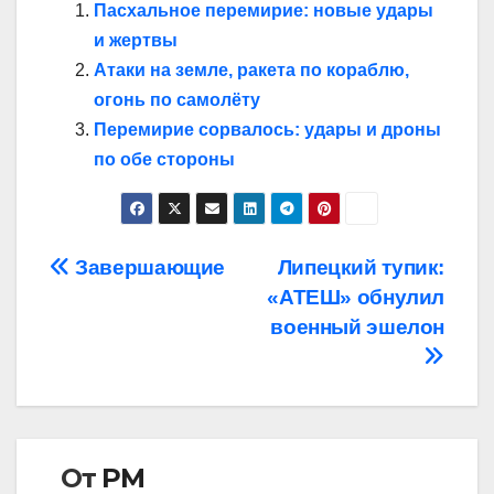
Пасхальное перемирие: новые удары
и жертвы
Атаки на земле, ракета по кораблю,
огонь по самолёту
Перемирие сорвалось: удары и дроны
по обе стороны
Навигация
Завершающие
Липецкий тупик:
«АТЕШ» обнулил
по
военный эшелон
записям
От
РМ