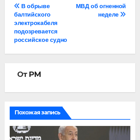
Навигация
В обрыве
МВД об огненной
балтийского
неделе
по
электрокабеля
записям
подозревается
российское судно
От
РМ
Похожая запись