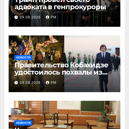
адвоката в генпрокуроры
09.08.2026
РМ
НОВОСТИ
Правительство Кобахидзе
удостоилось похвалы из
Москвы
09.08.2026
РМ
НОВОСТИ