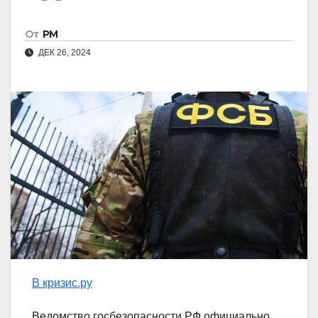
От
РМ
ДЕК 26, 2024
В кризис.ру
Ведомство госбезопасности РФ официально