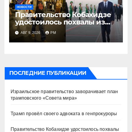
НОВОСТИ
Правительство Кобахидзе
удостоилось похвалы из
Москвы
АВГ 9, 2026
РМ
ПОСЛЕДНИЕ ПУБЛИКАЦИИ
Израильское правительство заворачивает план
трамповского «Совета мира»
Трамп провёл своего адвоката в генпрокуроры
Правительство Кобахидзе удостоилось похвалы