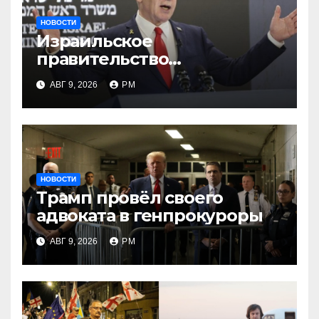
НОВОСТИ
Израильское
правительство
заворачивает план
АВГ 9, 2026
РМ
трамповского «Совета
мира»
НОВОСТИ
Трамп провёл своего
адвоката в генпрокуроры
АВГ 9, 2026
РМ