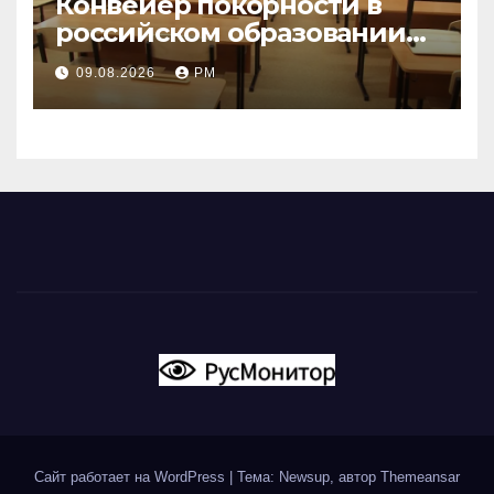
Конвейер покорности в
российском образовании
наталкивается на
09.08.2026
РМ
сопротивление
Сайт работает на WordPress
|
Тема: Newsup, автор
Themeansar