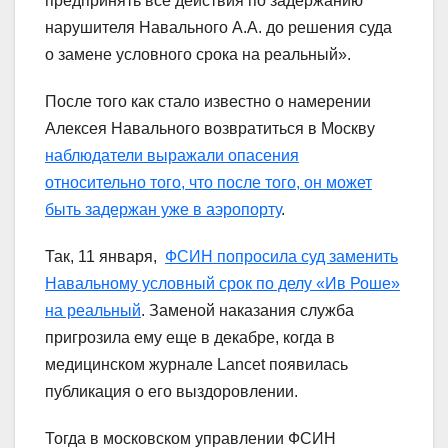
предпринять все действия по задержанию
нарушителя Навального А.А. до решения суда
о замене условного срока на реальный».
После того как стало известно о намерении
Алексея Навального возвратиться в Москву
наблюдатели выражали опасения
относительно того, что после того, он может
быть задержан уже в аэропорту
.
Так, 11 января,
ФСИН попросила суд заменить
Навальному условный срок по делу «Ив Роше»
на реальный
. Заменой наказания служба
пригрозила ему еще в декабре, когда в
медицинском журнале Lancet появилась
публикация о его выздоровлении.
Тогда в московском управлении ФСИН