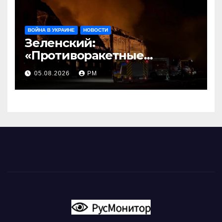
ВОЙНА В УКРАИНЕ
НОВОСТИ
Зеленский:
«Противоракетные
средства могли бы спасти
05.08.2026
РМ
погибших сегодня»