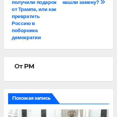
по
получили подарок
нашли замену?
записям
от Трампа, или как
превратить
Россию в
поборника
демократии
От
РМ
Похожая запись