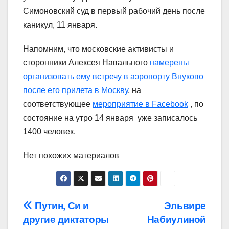
Симоновский суд в первый рабочий день после
каникул, 11 января.
Напомним, что московские активисты и
сторонники Алексея Навального
намерены
организовать ему встречу в аэропорту Внуково
после его прилета в Москву
, на
соответствующее
мероприятие в Facebook
, по
состояние на утро 14 января уже записалось
1400 человек.
Нет похожих материалов
Навигация
Путин, Си и
Эльвире
другие диктаторы
Набиулиной