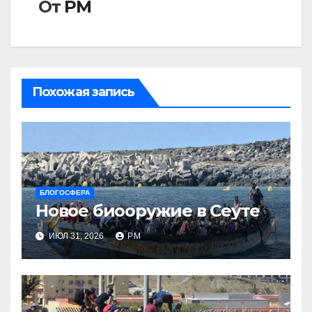
От
РМ
Похожая запись
БЛОГОСФЕРА
Новое биооружие в Сеуте
ИЮЛ 31, 2026
РМ