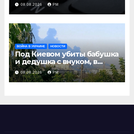
оборачивают в содействие
08.08.2026
РМ
терроризму
ВОЙНА В УКРАИНЕ
НОВОСТИ
Под Киевом убиты бабушка
и дедушка с внуком, в
Поволжье и на Кубани
08.08.2026
РМ
вновь горят НПЗ