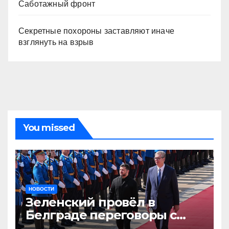
Саботажный фронт
Секретные похороны заставляют иначе
взглянуть на взрыв
You missed
НОВОСТИ
Зеленский провёл в
Белграде переговоры с
Вучичем