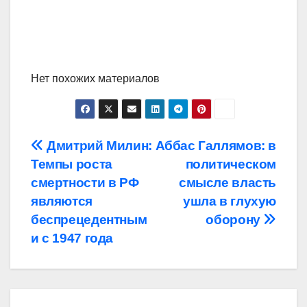
Нет похожих материалов
Навигация
Дмитрий Милин:
Аббас Галлямов: в
Темпы роста
политическом
по
смертности в РФ
смысле власть
записям
являются
ушла в глухую
беспрецедентным
оборону
и с 1947 года