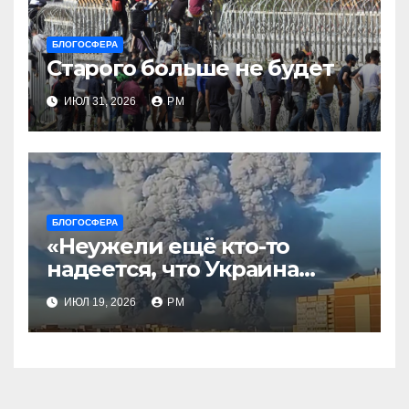
БЛОГОСФЕРА
Старого больше не будет
ИЮЛ 31, 2026
РМ
БЛОГОСФЕРА
«Неужели ещё кто-то
надеется, что Украина
будет действовать
ИЮЛ 19, 2026
РМ
непоследовательно?»