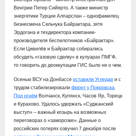
Венгрии Петер Сийярто. А также министр
энергетики Турции Алпарслан – однофамилец
бизнесмена Сельчука Байрактара, зятя
Эрдогана и техдиректора компании-
производителя беспилотников «Байрактар».
Если Цивилёв и Байрактар собирались
обсудить «газовую сделку» в кулуарах ПМГФ,
то говорить до деоккупации ГИС было не о чем.
Осенью ВСУ на Донбассе
оставили Угледар
и с
трудом стабилизировали
фронт у Покровска
.
Под огнём
Волчанск, Купянск, Часов Яр, Торецк
и Курахово. Удалось удержать «Суджанский
выступ» – важный козырь на возможных
переговорах о «заморозке». Данные о
российских потерях озвучил 7 декабря после