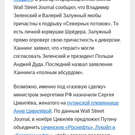
Wаll Street Journal сообщил, что Владимир
Зеленский и Валерий Залужный якобы
причастны к подрыву «Северных потоков». То
есть личной кормушки Шрёдера. Залужный
прямо опроверг свою причастность к диверсии.
Ханнинг заявил, что «теракт» могли
согласовать Зеленский и президент Польши
Анджей Дуда. Последний назвал заявление
Ханнинга «полным абсурдом».
Возможно, именно под «газовую сделку»
министром энергетики РФ назначили Сергея
Цивилёва, женатого на
путинской племяннице
Анне Цивилёвой
. По данным Wаll Street
Journal, в ноябре Цивилёв предложил Путину
объединить
сечинскую «Роснефть», Лукойл и