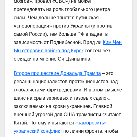
мозгов», провал «СВО») не может
претендовать на роль глобального центра
силы. Чем дольше тянется путинская
«спецоперация» против Украины (и против
самой России), тем больше РФ впадает в
зависимость от Поднебесной. Вряд ли
Ким Чен
Ын отправил войска под Курск
совсем без
оглядки на мнение Си Цзиньпина.
Второе пришествие Дональда Трампа
– это
реванш националистов-протекционистов над
глобалистами-фритредерами. И в этом смысле
шанс на срыв зерновых и газовых сделок,
заключаемых на крови украинцев. Главной
внешней угрозой для США трамписты считают
Китай. Потому и пытаются
«заморозить»
украинский конфликт
по линии фронта, чтобы