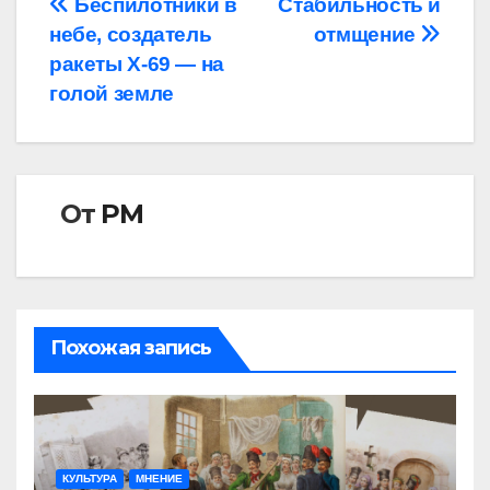
Навигация
Беспилотники в
Стабильность и
небе, создатель
отмщение
по
ракеты Х-69 — на
записям
голой земле
От
РМ
Похожая запись
КУЛЬТУРА
МНЕНИЕ