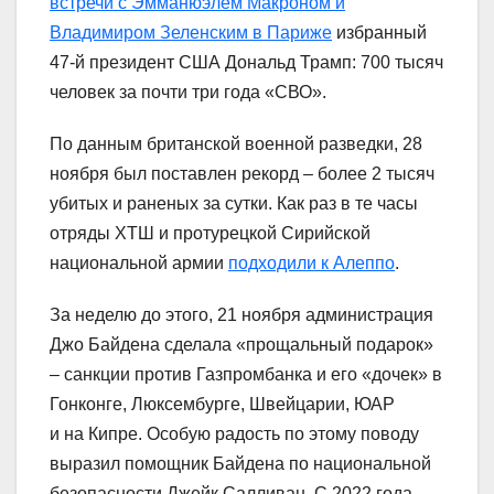
встречи с Эмманюэлем Макроном и
Владимиром Зеленским в Париже
избранный
47-й президент США Дональд Трамп: 700 тысяч
человек за почти три года «СВО».
По данным британской военной разведки, 28
ноября был поставлен рекорд – более 2 тысяч
убитых и раненых за сутки. Как раз в те часы
отряды ХТШ и протурецкой Сирийской
национальной армии
подходили к Алеппо
.
За неделю до этого, 21 ноября администрация
Джо Байдена сделала «прощальный подарок»
– санкции против Газпромбанка и его «дочек» в
Гонконге, Люксембурге, Швейцарии, ЮАР
и на Кипре. Особую радость по этому поводу
выразил помощник Байдена по национальной
безопасности Джейк Салливан. С 2022 года