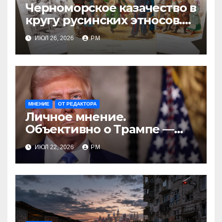
Черноморское казачество в
кругу русинских этносов.
Часть первая: А галичанин
ИЮЛ 26, 2026
РМ
казак?
МНЕНИЕ
ОТ РЕДАКТОРА
Личное мнение.
Объективно о Трампе —
проблемы реалиста
ИЮЛ 22, 2026
РМ