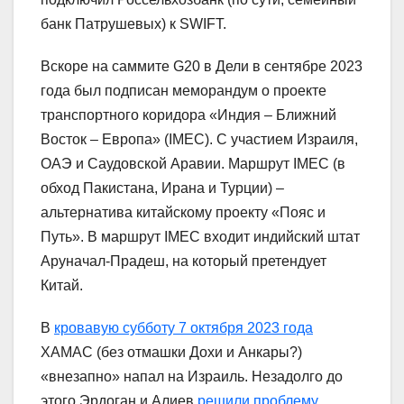
банк Патрушевых) к SWIFT.
Вскоре на саммите G20 в Дели в сентябре 2023
года был подписан меморандум о проекте
транспортного коридора «Индия – Ближний
Восток – Европа» (IMEC). С участием Израиля,
ОАЭ и Саудовской Аравии. Маршрут IMEC (в
обход Пакистана, Ирана и Турции) –
альтернатива китайскому проекту «Пояс и
Путь». В маршрут IMEC входит индийский штат
Аруначал-Прадеш, на который претендует
Китай.
В
кровавую субботу 7 октября 2023 года
ХАМАС (без отмашки Дохи и Анкары?)
«внезапно» напал на Израиль. Незадолго до
этого Эрдоган и Алиев
решили проблему