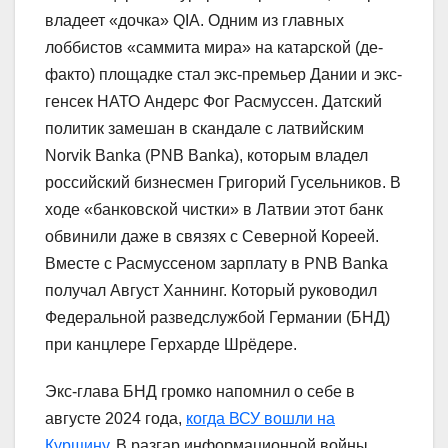
владеет «дочка» QIA. Одним из главных
лоббистов «саммита мира» на катарской (де-
факто) площадке стал экс-премьер Дании и экс-
генсек НАТО Андерс Фог Расмуссен. Датский
политик замешан в скандале с латвийским
Norvik Banka (PNB Banka), которым владел
российский бизнесмен Григорий Гусельников. В
ходе «банковской чистки» в Латвии этот банк
обвинили даже в связях с Северной Кореей.
Вместе с Расмуссеном зарплату в PNB Banka
получал Август Ханнинг. Который руководил
Федеральной разведслужбой Германии (БНД)
при канцлере Герхарде Шрёдере.
Экс-глава БНД громко напомнил о себе в
августе 2024 года,
когда ВСУ вошли на
Курщину
. В разгар информационной войны