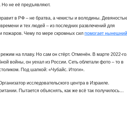
 Но не её предъявляют.
 правит в РФ – не братва, а чекисты и володины. Девяносты
времени и тех людей – из последних развлечений для
и пожаров. Чему по мере скромных сил
помогает нынешни
ежим на плаву. Но сам он стёрт. Отменён. В марте 2022-го
ой войны, он уехал из России. Сеть облетали фото – то в
столиком. Под шапкой: «Чубайс. Итоги».
Организатор исследовательского центра в Израиле.
итании. Пытается объяснять, как же всё так получилось…