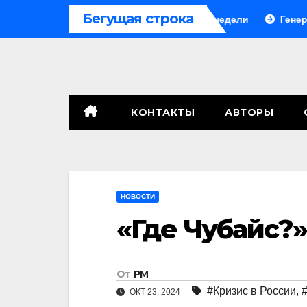
Перейти
Бегущая строка
В Грузии третий блэкаут за две недели
Генералы слу
к
содержимому
КОНТАКТЫ
АВТОРЫ
НОВОСТИ
«Где Чубайс?
От
РМ
#Кризис в России
,
ОКТ 23, 2024