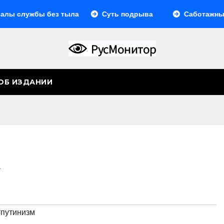
жбы без тыла
Суть подрыва
Саботажный фронт
ОБ ИЗДАНИИ
»
#путинизм