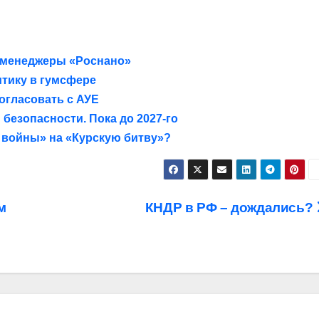
-менеджеры «Роснано»
итику в гумсфере
огласовать с АУЕ
езопасности. Пока до 2027-го
войны» на «Курскую битву»?
м
КНДР в РФ – дождались?