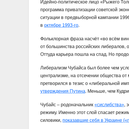
Идейно-политическое лицо «Рыжего Тол
программа приватизации советской экон
ситуации в предвыборной кампании 1996-
в
октябре 1993-го
.
Фольклорная фраза насчёт «во всём вин
от большинства российских либералов, 
Оттуда карьера пошла на спад. Но прод
Либерализм Чубайса был более чем усло
централизме, на отсечении общества от
претворился в тезис о «либеральной им
утверждения Путина
. Меньше, чем Кудри
Чубайс – родоначальник
«сислибства»
, 
режиму. Именно этот слой спасает режим
силовики,
показавшие себя в Украине («п