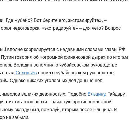
 Где Чубайс? Вот берите его, экстрадируйте», –
рая недоговорка: «экстрадируйте» – для чего? Вопрос
рый вполне коррелируется с недавними словами главы РФ
. Путин говорил об «огромной финансовой дыре» по итогам
Теперь Володин вспомнил о чубайсовском руководстве
ь назад
Соловьёв
вопил о чубайсовском руководстве
й!» Однако никаких уголовных дел доныне нет.
х символов великих девяностых. Подобно
Ельцину
, Гайдару,
ди этих гигантов эпохи – зачастую противоположной
ьному вкладу был, пожалуй, вторым после Ельцина. И
пор не забыли.