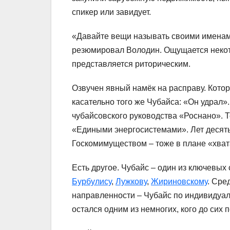
спикер или завидует.
«Давайте вещи называть своими именами.
резюмировал Володин. Ощущается некото
представляется риторическим.
Озвучен явный намёк на расправу. Кото
касательно того же Чубайса: «Он удрал»
чубайсовского руководства «Роснано». 
«Едиными энергосистемами». Лет десят
Госкомимуществом – тоже в плане «хвата
Есть другое. Чубайс – один из ключевы
Бурбулису
,
Лужкову
,
Жириновскому
. Сре
направленности – Чубайс по индивидуал
остался одним из немногих, кого до сих 