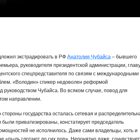
дложил экстрадировать в РФ
Анатолия Чубайса
– бывшего
емьера, руководителя президентской администрации, глав
ентского спецпредставителя по связям с международными
блем. «Володин» спикер недоволен реформой
д руководством Чубайса. Во всяком случае, повод для
этом направлении.
 стороны государства осталась сетевая и распределительн
 были приватизированы, констатирует председатель
мощностей не исполнилось. Даже сами владельцы, хоть и
е «пыль глотают до сих пор». Непонятно даже, сочувствует