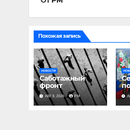
От
РМ
Похожая запись
НОВОСТИ
НОВ
Саботажный
С
фронт
п
за
АВГ 6, 2026
РМ
А
ин
на