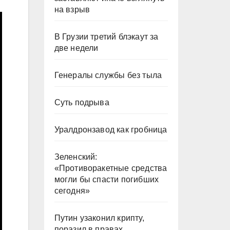
на взрыв
В Грузии третий блэкаут за
две недели
Генералы службы без тыла
Суть подрыва
Уралдронзавод как гробница
Зеленский:
«Противоракетные средства
могли бы спасти погибших
сегодня»
Путин узаконил крипту,
поразил в правах