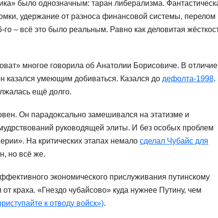
ика» было однозначным: таран либерализма. Фантастическ
омки, удержание от разноса финансовой системы, перелом
го – всё это было реальным. Равно как деловитая жёсткос
оват» многое говорила об Анатолии Борисовиче. В отличие
он казался умеющим добиваться. Казался до
дефолта-1998
.
олжалась ещё долго.
вен. Он парадоксально замешивался на этатизме и
 мудрствований руководящей элиты. И без особых проблем
перии». На критических этапах немало
сделал Чубайс для
н, но всё же.
эффективного экономического прислуживания путинскому
 от краха. «Гнездо чубайсово» куда нужнее Путину, чем
риступайте к отводу войск»)
.