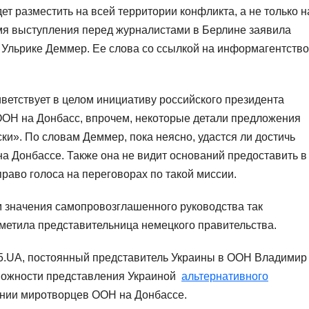
т разместить на всей территории конфликта, а не только н
мя выступления перед журналистами в Берлине заявила
 Ульрике Деммер. Ее слова со ссылкой на информагентство
ветствует в целом инициативу российского президента
ООН на Донбасс, впрочем, некоторые детали предложения
и». По словам Деммер, пока неясно, удастся ли достичь
на Донбассе. Также она не видит оснований предоставить в
раво голоса на переговорах по такой миссии.
значения самопровозглашенного руководства так
метила представительница немецкого правительства.
 5.UA, постоянный представитель Украины в ООН Владимир
зможности представления Украиной
альтернативного
ии миротворцев ООН на Донбассе.