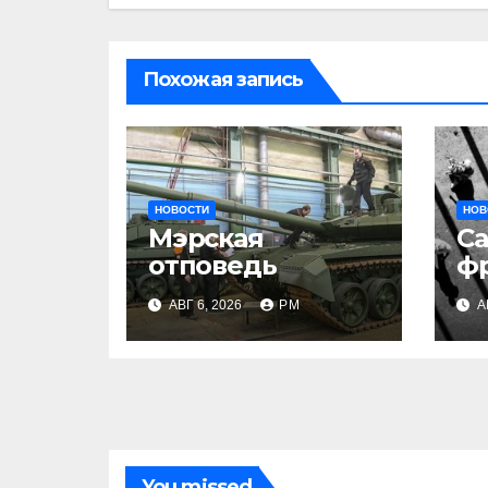
Похожая запись
НОВОСТИ
НОВ
Мэрская
С
отповедь
ф
АВГ 6, 2026
РМ
А
You missed