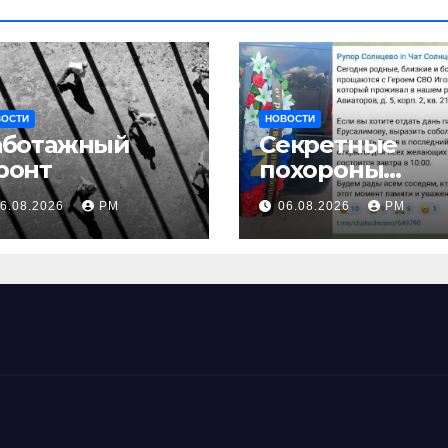
ВОСТИ
НОВОСТИ
аботажный
Секретные
ронт
похороны
заставляют
6.08.2026
РМ
06.08.2026
РМ
иначе взгляну
на взрыв