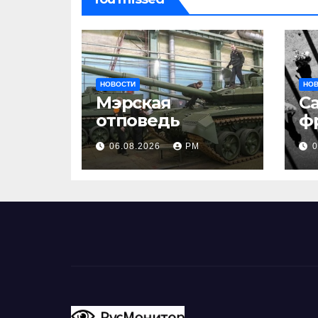
НОВОСТИ
НО
Мэрская
С
отповедь
ф
06.08.2026
РМ
0