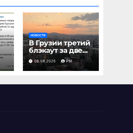
НОВОСТИ
В Грузии третий
блэкаут за две
недели
06.08.2026
РМ
ть