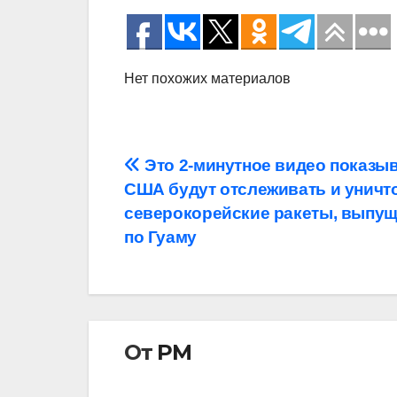
Нет похожих материалов
Навигация
Это 2-минутное видео показыв
США будут отслеживать и уничт
по
северокорейские ракеты, выпу
записям
по Гуаму
От
РМ