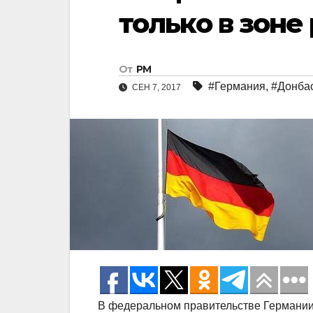
только в зоне
От
РМ
#Германия
,
#Донба
СЕН 7, 2017
В федеральном правительстве Германии 