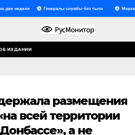
е недели
Генералы службы без тыла
Мэрская от
ОБ ИЗДАНИИ
ддержала размещения
«на всей территории
Донбассе», а не