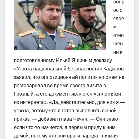
вопр
ос о
свое
м
отно
шен
ии к
подготовленному Ильей Яшиным докладу
«Угроза национальной безопасности» Кадыров
заявил, что оппозиционный политик ни с кем не
разговаривал во время своего визита в
Грозный, а его документ является «сплетнями
из интернета». «Да, действительно, для них я —
угроза, потому что я готов выполнить любой
приказ, — добавил глава Чечни. — Они знают,
если что-то начнется, я первым приду к ним
домой, потому что они враги народа, прямая