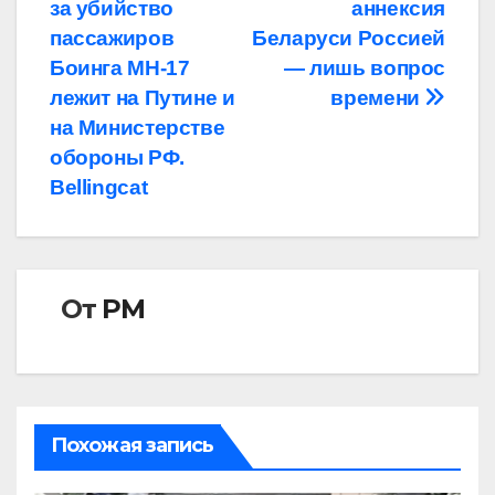
по
за убийство
аннексия
записям
пассажиров
Беларуси Россией
Боинга MH-17
— лишь вопрос
лежит на Путине и
времени
на Министерстве
обороны РФ.
Bellingcat
От
РМ
Похожая запись