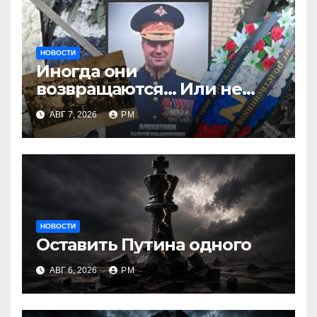
НОВОСТИ
Иногда они
возвращаются… Или не
возвращаются
АВГ 7, 2026
РМ
НОВОСТИ
Оставить Путина одного
АВГ 6, 2026
РМ